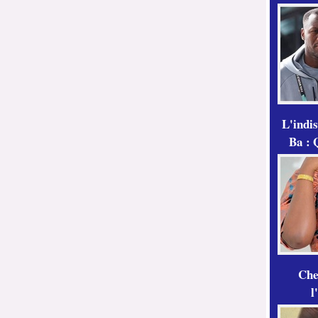
L'indi
Ba : 
Che
l