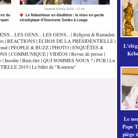
Samedi 8 Août 2026 - 17:44
res du
Le Ndiambour en ébullition : la mise en garde
rquet
stratégique d'Ousmane Sonko à Louga
ENS... LES GENS... LES GENS...
|
Religion & Ramadan
es
|
REACTIONS
|
ÉCHOS DE LA PRÉSIDENTIELLE
|
L'élé
onal
|
PEOPLE & BUZZ
|
PHOTO
|
ENQUÊTES &
Kébé,
ONS
|
COMMUNIQUE
|
VIDÉOS
|
Revue de presse
|
e
|
Insolite
|
Bien être
|
QUI SOMMES NOUS ?
|
PUB
|
Lu
TIELLE 2019
|
Le billet de "Konetou"
Le no
Pape Th
piège 