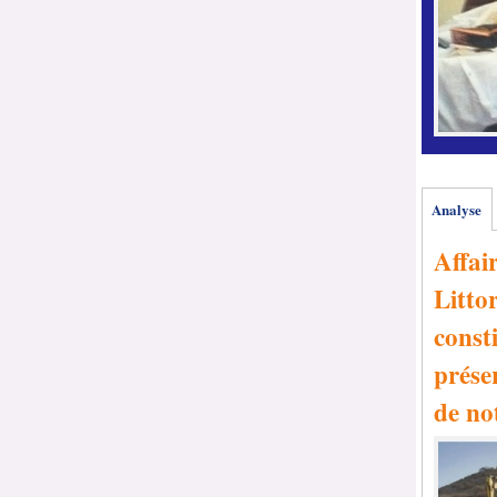
Analyse
Affai
Littor
consti
prése
de no