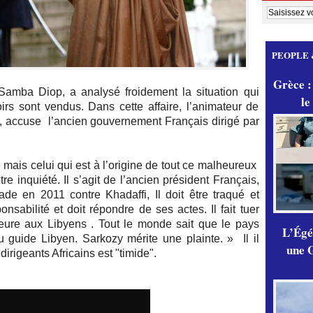
PEOPLE 
Grèce :
Samba Diop, a analysé froidement la situation qui
le
irs sont vendus. Dans cette affaire, l’animateur de
 accuse l’ancien gouvernement Français dirigé par
mais celui qui est à l’origine de tout ce malheureux
e inquiété. Il s’agit de l’ancien président Français,
sade en 2011 contre Khadaffi, Il doit être traqué et
nsabilité et doit répondre de ses actes. Il fait tuer
eure aux Libyens . Tout le monde sait que le pays
L’Égér
u guide Libyen. Sarkozy mérite une plainte. » Il il
une G
irigeants Africains est "timide".