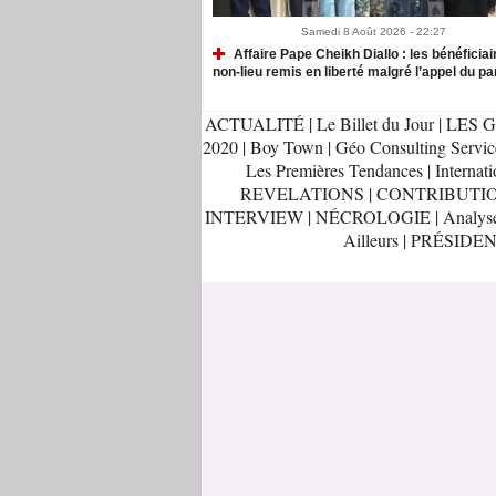
Samedi 8 Août 2026 - 22:27
Affaire Pape Cheikh Diallo : les bénéficiai
non-lieu remis en liberté malgré l’appel du pa
ACTUALITÉ
|
Le Billet du Jour
|
LES G
2020
|
Boy Town
|
Géo Consulting Servic
Les Premières Tendances
|
Internati
REVELATIONS
|
CONTRIBUTI
INTERVIEW
|
NÉCROLOGIE
|
Analys
Ailleurs
|
PRÉSIDEN