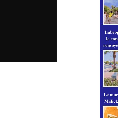
Imbrog
le con
renvoyé
Le mur
Malick