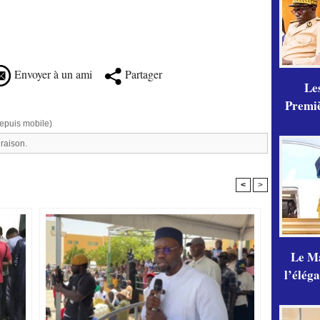
Envoyer à un ami
Partager
Les
Premiè
epuis mobile)
raison.
<
>
Le Ma
l’élég