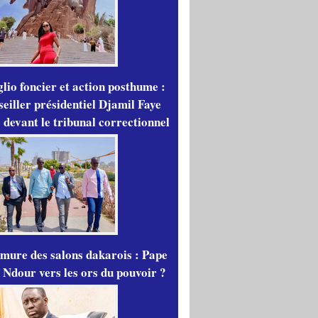
lio foncier et action posthume :
seiller présidentiel Djamil Faye
 devant le tribunal correctionnel
mure des salons dakarois : Pape
 Ndour vers les ors du pouvoir ?