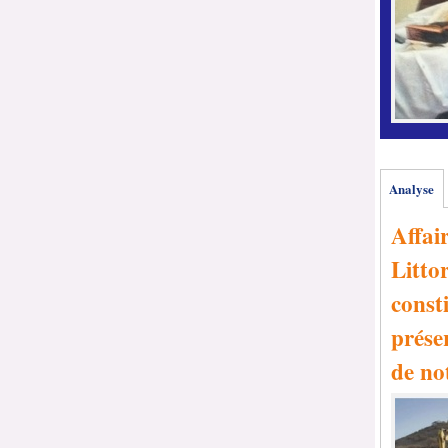
Analyse
Affai
Littor
consti
prése
de no