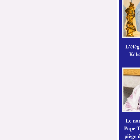
L'élé
Kébé,
Le no
Pape Th
piège 