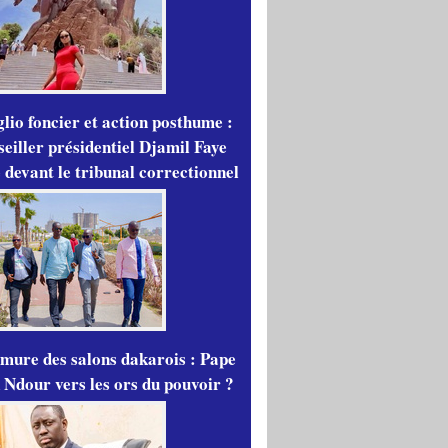
lio foncier et action posthume :
seiller présidentiel Djamil Faye
 devant le tribunal correctionnel
mure des salons dakarois : Pape
 Ndour vers les ors du pouvoir ?