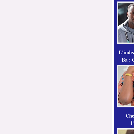
L'indi
Ba : 
Che
l