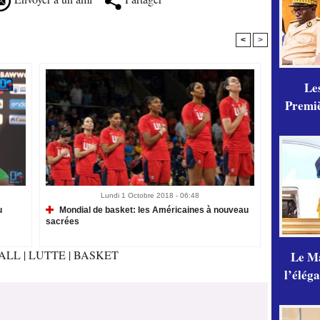
<
>
Les
Premiè
Lundi 1 Octobre 2018 - 06:48
u
Mondial de basket: les Américaines à nouveau
sacrées
ALL
|
LUTTE
|
BASKET
Le Ma
l’élég