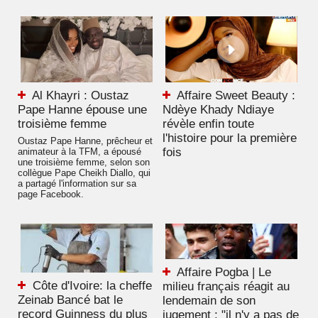
Al Khayri : Oustaz
Affaire Sweet Beauty :
Pape Hanne épouse une
Ndèye Khady Ndiaye
troisième femme
révèle enfin toute
l'histoire pour la première
Oustaz Pape Hanne, prêcheur et
fois
animateur à la TFM, a épousé
une troisième femme, selon son
collègue Pape Cheikh Diallo, qui
a partagé l'information sur sa
page Facebook.
Affaire Pogba | Le
Côte d'Ivoire: la cheffe
milieu français réagit au
Zeinab Bancé bat le
lendemain de son
record Guinness du plus
jugement : "il n'y a pas de