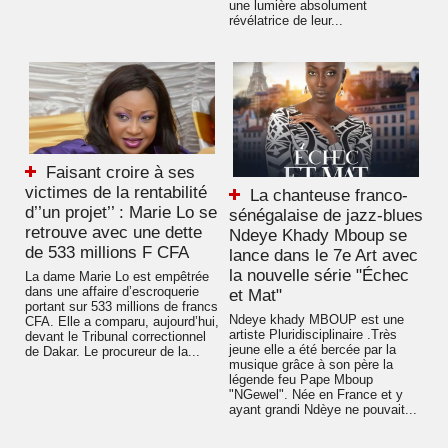
une lumière absolument
révélatrice de leur...
Faisant croire à ses
victimes de la rentabilité
La chanteuse franco-
d’’un projet’’ : Marie Lo se
sénégalaise de jazz-blues
retrouve avec une dette
Ndeye Khady Mboup se
de 533 millions F CFA
lance dans le 7e Art avec
la nouvelle série "Échec
La dame Marie Lo est empêtrée
dans une affaire d’escroquerie
et Mat"
portant sur 533 millions de francs
Ndeye khady MBOUP est une
CFA. Elle a comparu, aujourd’hui,
artiste Pluridisciplinaire .Très
devant le Tribunal correctionnel
jeune elle a été bercée par la
de Dakar. Le procureur de la...
musique grâce à son père la
légende feu Pape Mboup
"NGewel". Née en France et y
ayant grandi Ndèye ne pouvait...