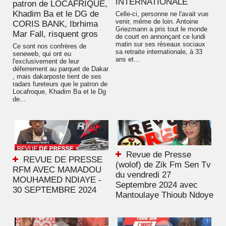
INTERNATIONALE
patron de LOCAFRIQUE,
Khadim Ba et le DG de
Celle-ci, personne ne l'avait vue
venir, même de loin. Antoine
CORIS BANK, Ibrhima
Griezmann a pris tout le monde
Mar Fall, risquent gros
de court en annonçant ce lundi
matin sur ses réseaux sociaux
Ce sont nos confrères de
sa retraite internationale, à 33
seneweb, qui ont eu
ans et...
l'exclusivement de leur
déferrement au parquet de Dakar
, mais dakarposte tient de ses
radars fureteurs que le patron de
Locafroque, Khadim Ba et le Dg
de...
Revue de Presse
REVUE DE PRESSE
(wolof) de Zik Fm Sen Tv
RFM AVEC MAMADOU
du vendredi 27
MOUHAMED NDIAYE -
Septembre 2024 avec
30 SEPTEMBRE 2024
Mantoulaye Thioub Ndoye