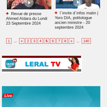
l´invite d´infos matin |
Revue de presse
Yoro DIA, politologue
Ahmed Aïdara du Lundi
ancien ministre - 20
23 Septembre 2024
septembre 2024
1
...
«
2
3
4
5
6
7
8
»
...
140