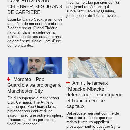
CONCERTS POUR
hivernal, le club parisien est l'un
CÉLÉBRER SES 40 ANS
des (nombreux) clubs qui
surveillent Geovany Quenda,
DE CARRIÈRE
jeune joueur de 17 ans révélé...
Coumba Gawlo Seck, a annoncé
une série de concerts à partir du
7 décembre au Grand Théâtre
national, dans le cadre de la
célébration de ses quarante ans
de carrière musicale. Lors d’une
conférence de...
Mercato - Pep
Amir , le fameux
Guardiola va prolonger à
"Mbacké-Mbacké ",
Manchester City
déféré pour ...escroquerie
Fin du suspense à Manchester
et blanchiment de
City. Ce mardi, The Athletic
capitaux
affirme que Pep Guardiola va
prolonger son contrat d'une
Dakarposte, qui suit comme de
saison, avec une autre en option.
l'huile sur le feu,ce que nos
L'accord entre les parties est
radars fureteurs appellent
ficelé et l'annonce...
prosaiquement le cas Abo Sylla,