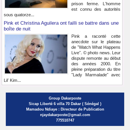
prison ferme. L'homme
est connu des autorités
sous quatorze...
Pink et Christina Aguilera ont failli se battre dans une
boîte de nuit
Pink a raconté cette
anecdote sur le plateau
de "Watch What Happens
Live". © photo news. Leur
dispute remonte au début
des années 2000. En
pleine préparation du titre
"Lady Marmalade" avec
Lil' Kim...
Group Dakarposte
Sicap Liberté 6 villa 70 Dakar ( Sénégal )
Mamadou Ndiaye : Directeur de Publication
njaydakarposte@gmail.com
775510747