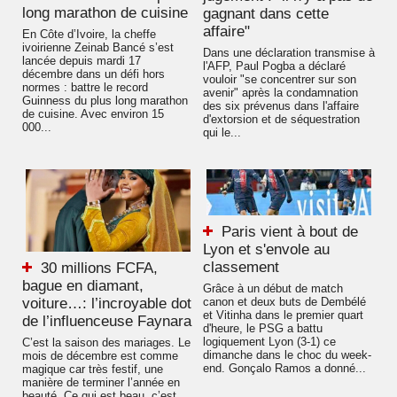
long marathon de cuisine
gagnant dans cette
affaire"
En Côte d’Ivoire, la cheffe
ivoirienne Zeinab Bancé s’est
Dans une déclaration transmise à
lancée depuis mardi 17
l'AFP, Paul Pogba a déclaré
décembre dans un défi hors
vouloir "se concentrer sur son
normes : battre le record
avenir" après la condamnation
Guinness du plus long marathon
des six prévenus dans l'affaire
de cuisine. Avec environ 15
d'extorsion et de séquestration
000...
qui le...
Paris vient à bout de
Lyon et s'envole au
classement
30 millions FCFA,
bague en diamant,
Grâce à un début de match
voiture…: l’incroyable dot
canon et deux buts de Dembélé
et Vitinha dans le premier quart
de l’influenceuse Faynara
d'heure, le PSG a battu
logiquement Lyon (3-1) ce
C’est la saison des mariages. Le
dimanche dans le choc du week-
mois de décembre est comme
end. Gonçalo Ramos a donné...
magique car très festif, une
manière de terminer l’année en
beauté. Ce qui est beau, c’est