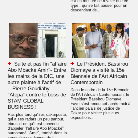
est en mesure de révéler que ce
type , qui se fait passer pour un
descendant de...
Suite et pas fin "affaire
Le Président Bassirou
Abo Mbacké Amir"- Entre
Diomaye a visité la 15e
les mains de la DIC, une
Biennale de l’Art Africain
autre plainte à l'actif de
Contemporain
...Pierre Goudiaby
Dans le cadre de la 15e Biennale
"Atepa" contre le boss de
de l’Art Africain Contemporain, le
Président Bassirou Diomaye
STAM GLOBAL
Faye s’est rendu cet après-midi à
BUSINESS !
l’ancien palais de justice de
Dakar pour visiter plusieurs
Pas plus tard qu'hier, dakarposte,
expositions...
qui a ses radars un peu partout,
ébruitait ce qu'il est convenu
d'appeler "l'affaire Abo Mbacké"
surnommé "Amir", tombé dans la
souricière des limiers de la...