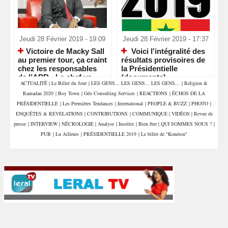
Jeudi 28 Février 2019 - 19:09
Jeudi 28 Février 2019 - 17:37
​Victoire de Macky Sall
Voici l'intégralité des
au premier tour, ça craint
résultats provisoires de
chez les responsables
la Présidentielle
de l’APR - Le chef va
(documents)
ACTUALITÉ
|
Le Billet du Jour
|
LES GENS... LES GENS... LES GENS...
|
Religion &
nettoyer les écuries
Ramadan 2020
|
Boy Town
|
Géo Consulting Services
|
REACTIONS
|
ÉCHOS DE LA
d’Augias
PRÉSIDENTIELLE
|
Les Premières Tendances
|
International
|
PEOPLE & BUZZ
|
PHOTO
|
ENQUÊTES & REVELATIONS
|
CONTRIBUTIONS
|
COMMUNIQUE
|
VIDÉOS
|
Revue de
presse
|
INTERVIEW
|
NÉCROLOGIE
|
Analyse
|
Insolite
|
Bien être
|
QUI SOMMES NOUS ?
|
PUB
|
Lu Ailleurs
|
PRÉSIDENTIELLE 2019
|
Le billet de "Konetou"