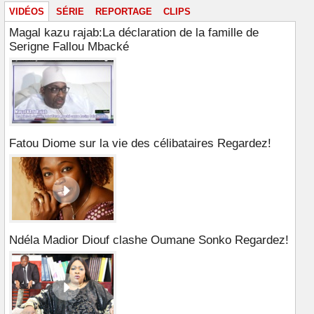
VIDÉOS
SÉRIE
REPORTAGE
CLIPS
Magal kazu rajab:La déclaration de la famille de
Serigne Fallou Mbacké
Fatou Diome sur la vie des célibataires Regardez!
Ndéla Madior Diouf clashe Oumane Sonko Regardez!