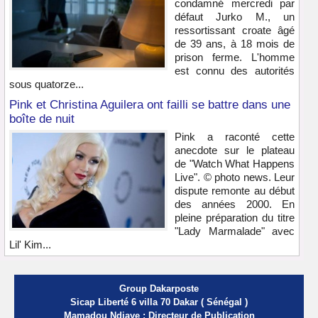
condamné mercredi par
défaut Jurko M., un
ressortissant croate âgé
de 39 ans, à 18 mois de
prison ferme. L'homme
est connu des autorités
sous quatorze...
Pink et Christina Aguilera ont failli se battre dans une
boîte de nuit
Pink a raconté cette
anecdote sur le plateau
de "Watch What Happens
Live". © photo news. Leur
dispute remonte au début
des années 2000. En
pleine préparation du titre
"Lady Marmalade" avec
Lil' Kim...
Group Dakarposte
Sicap Liberté 6 villa 70 Dakar ( Sénégal )
Mamadou Ndiaye : Directeur de Publication