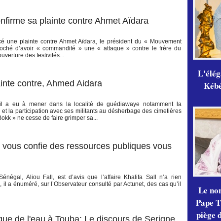
nfirme sa plainte contre Ahmet Aïdara
é une plainte contre Ahmet Aïdara, le président du « Mouvement
oché d’avoir « commandité » une « attaque » contre le frère du
uverture des festivités...
L'élé
ainte contre, Ahmed Aidara
Kébé,
’il a eu à mener dans la localité de guédiawaye notamment la
 et la participation avec ses militants au désherbage des cimetières
kk » ne cesse de faire grimper sa...
On vous confie des ressources publiques vous
énégal, Aliou Fall, est d’avis que l’affaire Khalifa Sall n’a rien
, il a énuméré, sur l’Observateur consulté par Actunet, des cas qu’il
Le no
Pape Th
piège 
ue de l'eau à Touba: Le discours de Serigne