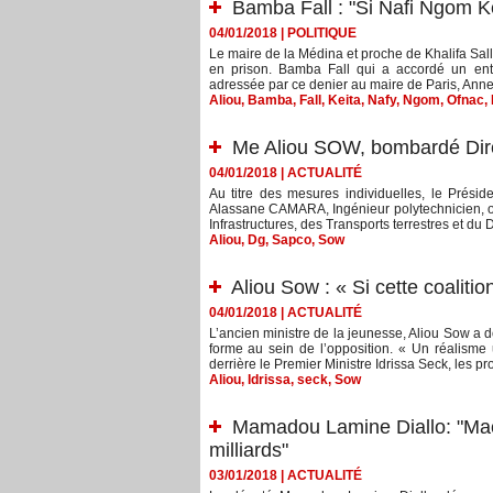
Bamba Fall : "Si Nafi Ngom Keï
04/01/2018
|
POLITIQUE
Le maire de la Médina et proche de Khalifa Sall 
en prison. Bamba Fall qui a accordé un entr
adressée par ce denier au maire de Paris, Anne 
Aliou
,
Bamba
,
Fall
,
Keita
,
Nafy
,
Ngom
,
Ofnac
,
Me Aliou SOW, bombardé Dir
04/01/2018
|
ACTUALITÉ
Au titre des mesures individuelles, le Prési
Alassane CAMARA, Ingénieur polytechnicien, op
Infrastructures, des Transports terrestres et du
Aliou
,
Dg
,
Sapco
,
Sow
Aliou Sow : « Si cette coaliti
04/01/2018
|
ACTUALITÉ
L’ancien ministre de la jeunesse, Aliou Sow a
forme au sein de l’opposition. « Un réalisme u
derrière le Premier Ministre Idrissa Seck, les pr
Aliou
,
Idrissa
,
seck
,
Sow
Mamadou Lamine Diallo: "Mack
milliards"
03/01/2018
|
ACTUALITÉ