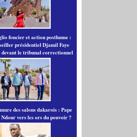
lio foncier et action posthume :
seiller présidentiel Djamil Faye
 devant le tribunal correctionnel
mure des salons dakarois : Pape
 Ndour vers les ors du pouvoir ?