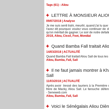
Tags (61) : Aliou
LETTRE À MONSIEUR ALIO
09/07/2018
|
Analyse
Je me suis senti trahi, meurtri, quand j'ai lu qu
l'avez dit pourquoi voulez vous continuer de 
qu'on méritait de gagner. Le soir de notre defaite
2018
,
Aliou
,
Cissé
,
Foot
,
Mondial
Quand Bamba Fall traitait Ali
14/03/2018
|
ACTUALITÉ
Quand Bamba Fall traitait Aliou Sall de tous le
Aliou
,
Bamba
,
Fall
,
Sall
Il ne faut jamais montrer à Kh
Sall
11/03/2018
|
ACTUALITÉ
Après avoir tressé des lauriers à la Première
frère de Macky, Aliou Sall. Le farouche défe
- Seneweb.com
Aliou
,
Bamba
,
Fall
,
Sall
Voici le Sénégalais Aliou Dièn