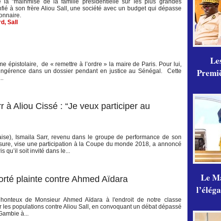
 "mainmise de la famille présidentielle sur les plus grandes
confié à son frère Aliou Sall, une société avec un budget qui dépasse
ionnaire.
rd
,
Sall
Les
me épistolaire, de « remettre à l’ordre » la maire de Paris. Pour lui,
Premiè
ingérence dans un dossier pendant en justice au Sénégal. Cette
..
 à Aliou Cissé : “Je veux participer au
aise), Ismaila Sarr, revenu dans le groupe de performance de son
sure, vise une participation à la Coupe du monde 2018, a annoncé
qu’il soit invité dans le...
Le Ma
porté plainte contre Ahmed Aïdara
l’élég
honteux de Monsieur Ahmed Aïdara à l'endroit de notre classe
r les populations contre Aliou Sall, en convoquant un débat dépassé
Gambie à...