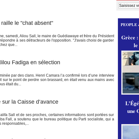
raille le "chat absent"
PEOPLE 
Grèce :
me, samedi, Aliou Sall, le maire de Guédiawaye et frère du Président
répondre à ses détracteurs de l'opposition. "J'avais choisi de garder
le
chez que...
ilou Fadiga en sélection
t minée par des clans. Henri Camara l’a confirmé lors d’une interview
it sur le point de perdre son brassard, en était venu aux mains avec
s était du...
 sur la Caisse d’avance
L’Égér
une G
alifa Sall et de ses proches, certaines informations sont portées sur
 Fall, a soutenu que le bureau politique du Parti socialiste, qui a
s responsables,...