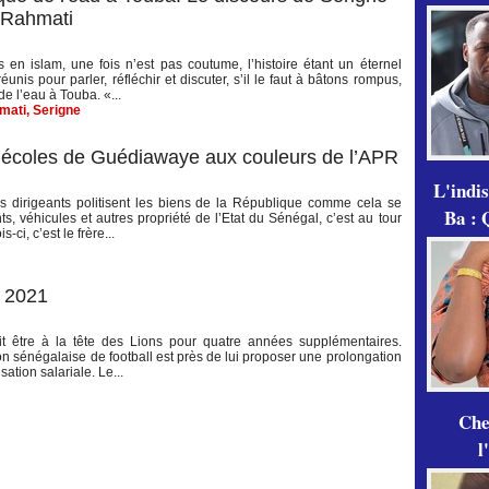
 Rahmati
n islam, une fois n’est pas coutume, l’histoire étant un éternel
is pour parler, réfléchir et discuter, s’il le faut à bâtons rompus,
e l’eau à Touba. «...
mati
,
Serigne
es écoles de Guédiawaye aux couleurs de l’APR
L'indi
nos dirigeants politisent les biens de la République comme cela se
Ba : 
, véhicules et autres propriété de l’Etat du Sénégal, c’est au tour
ci, c’est le frère...
n 2021
ait être à la tête des Lions pour quatre années supplémentaires.
ion sénégalaise de football est près de lui proposer une prolongation
ation salariale. Le...
Che
l