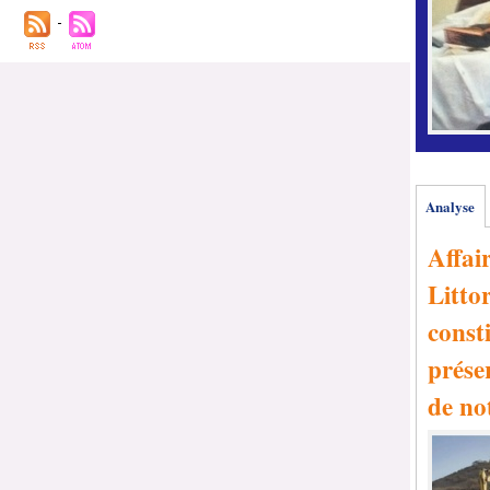
Analyse
Affai
Littor
consti
prése
de no