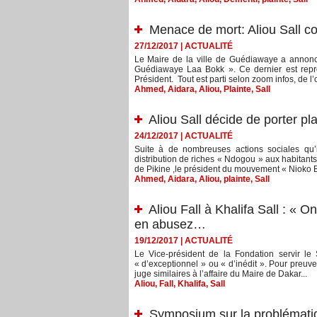
Menace de mort: Aliou Sall co
27/12/2017
|
ACTUALITÉ
Le Maire de la ville de Guédiawaye a annonc
Guédiawaye Laa Bokk ». Ce dernier est repr
Président. Tout est parti selon zoom infos, de l’o
Ahmed
,
Aidara
,
Aliou
,
Plainte
,
Sall
Aliou Sall décide de porter pl
24/12/2017
|
ACTUALITÉ
Suite à de nombreuses actions sociales qu
distribution de riches « Ndogou » aux habitants
de Pikine ,le président du mouvement « Nioko Bo
Ahmed
,
Aidara
,
Aliou
,
plainte
,
Sall
Aliou Fall à Khalifa Sall : « 
en abusez…
19/12/2017
|
ACTUALITÉ
Le Vice-président de la Fondation servir le S
« d’exceptionnel » ou « d’inédit ». Pour preuve
juge similaires à l’affaire du Maire de Dakar...
Aliou
,
Fall
,
Khalifa
,
Sall
Symposium sur la problématiq