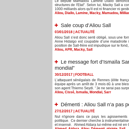
Le député Mamadou Lamine Diallo dénonce la
structures de l'Etat". Selon lui, Macky Sall a 
1000 milliards alors qu'il est ni financier ni gest
Aliou
,
Diallo
,
Lamine
,
Macky
,
Mamadou
,
Millia
Sale coup d’Aliou Sall
03/01/2018
|
ACTUALITÉ
Aliou Sall s’est donc senti obligé, sous une for
Anne Hidalgo est coupable d’une maladroite 
position de Sall-frère est impudique sur le fond,.
Aliou
,
APR
,
Macky
,
Sall
Le message fort d’Ismaïla Sarr
mondial”
30/12/2017
|
FOOTBALL
L’attaquant sénégalais de Rennes (élite franç
équipe après un arrêt de 3 mois dû à une bles
son agent Thierno Seydi. ’’Je ne serai pas surpris 
Aliou
,
Cissé
,
Ismaila
,
Mondial
,
Sarr
Démenti : Aliou Sall n’a pas 
27/12/2017
|
ACTUALITÉ
Nul n'ignore dans ce pays les agissements 
politique. Ce dernier cherche à instrumentalise
et insensé. Ahmed Aïdara lui-même est né en 
Ahmed
,
Aidara
,
Aliou
,
Démenti
,
plainte
,
Sall