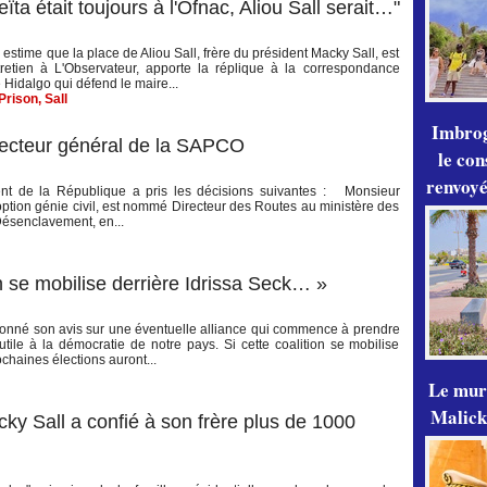
ta était toujours à l'Ofnac, Aliou Sall serait…"
estime que la place de Aliou Sall, frère du président Macky Sall, est
etien à L'Observateur, apporte la réplique à la correspondance
Hidalgo qui défend le maire...
Prison
,
Sall
Imbrog
ecteur général de la SAPCO
le con
renvoyé
dent de la République a pris les décisions suivantes : Monsieur
tion génie civil, est nommé Directeur des Routes au ministère des
 Désenclavement, en...
on se mobilise derrière Idrissa Seck… »
 donné son avis sur une éventuelle alliance qui commence à prendre
tile à la démocratie de notre pays. Si cette coalition se mobilise
ochaines élections auront...
Le mur
Malick
y Sall a confié à son frère plus de 1000