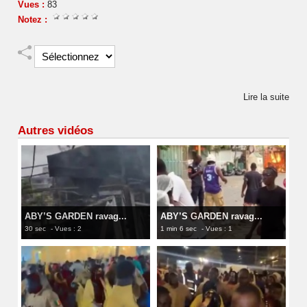
Vues :
83
Notez :
Lire la suite
Autres vidéos
ABY’S GARDEN ravag...
ABY’S GARDEN ravag...
30 sec
- Vues : 2
1 min 6 sec
- Vues : 1