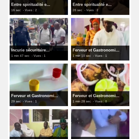
Entre spiritualité e...
Entre spiritualité e...
16 sec
- Vues : 2
26 sec
- Vues : 2
Incurie sécuritaire...
Ferveur et Gastronomi...
1 min 47 sec
- Vues : 1
1 min 10 sec
- Vues : 1
Ferveur et Gastronomi...
Ferveur et Gastronomi...
29 sec
- Vues : 1
1 min 28 sec
- Vues : 0