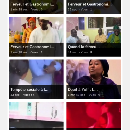
Ferveur et Gastronomi...
Ferveur et Gastronomi...
1 min 28 sec
- Vues : 0
29 sec
- Vues : 1
Ferveur et Gastronomi...
Quand la ferveu...
1 min 10 sec
- Vues : 1
34 sec
- Vues : 0
Tempête sociale à l...
Deuil à Yoff : L...
33 sec
- Vues : 4
1 min 43 sec
- Vues : 0