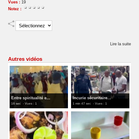
Vues :
19
Notez :
Lire la suite
Autres vidéos
Entre spiritualité e...
Incurie sécuritaire...
16 sec
- Vues : 1
1 min 47 sec
- Vues : 1