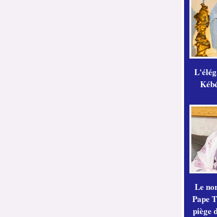
L'élé
Kébé,
Le no
Pape Th
piège 