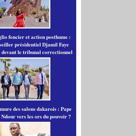
lio foncier et action posthume :
seiller présidentiel Djamil Faye
 devant le tribunal correctionnel
mure des salons dakarois : Pape
 Ndour vers les ors du pouvoir ?