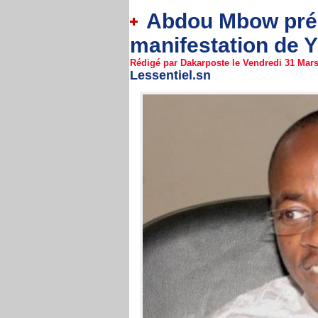
Abdou Mbow prédi
manifestation de Y
Rédigé par Dakarposte le Vendredi 31 Mars 
Lessentiel.sn