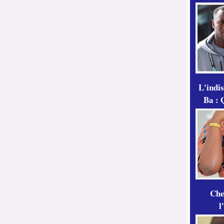
L'indi
Ba : 
Che
l