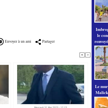
Imbrog
le con
renvoyé
Envoyer à un ami
Partager
<
>
Le mur
Malick
Mercredi 31 Mai 2023 - 12:15