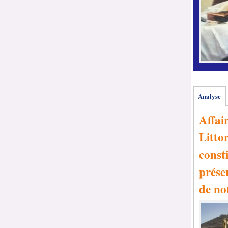
Analyse
Affai
Littor
consti
prése
de no