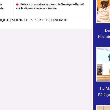
 à
Fêtes consulaires à Lyon : le Sénégal offensif
 de
sur la diplomatie économique
TIQUE
|
SOCIETE
|
SPORT
|
ECONOMIE
Les
Premiè
Le Ma
l’élég