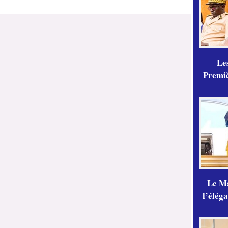
Les
Premiè
Le Ma
l’élég