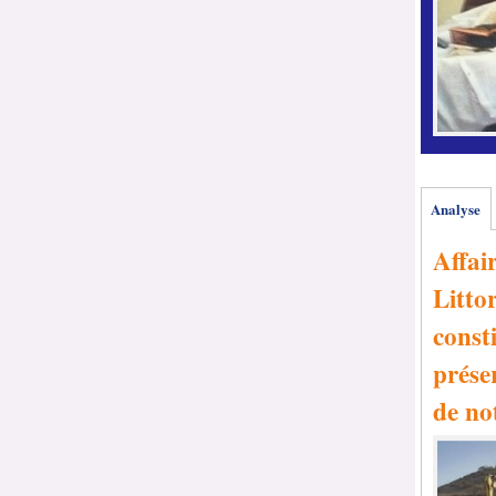
Analyse
Affai
Littor
consti
prése
de no