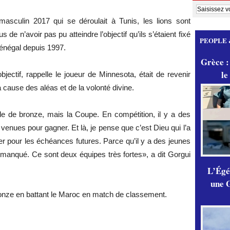
 masculin 2017 qui se déroulait à Tunis, les lions sont
s de n’avoir pas pu atteindre l’objectif qu’ils s’étaient fixé
PEOPLE 
 Sénégal depuis 1997.
Grèce :
le
ectif, rappelle le joueur de Minnesota, était de revenir
 cause des aléas et de la volonté divine.
ille de bronze, mais la Coupe. En compétition, il y a des
venues pour gagner. Et là, je pense que c’est Dieu qui l’a
er pour les échéances futures. Parce qu’il y a des jeunes
’a manqué. Ce sont deux équipes très fortes», a dit Gorgui
L’Égér
une G
onze en battant le Maroc en match de classement.