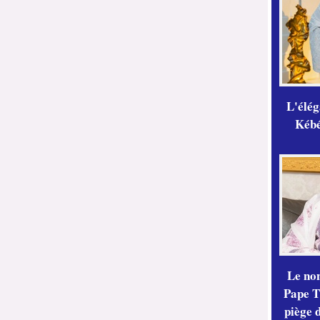
L'élé
Kébé,
Le no
Pape Th
piège 