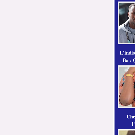
L'indi
Ba : 
Che
l