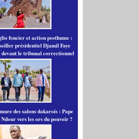
lio foncier et action posthume :
seiller présidentiel Djamil Faye
 devant le tribunal correctionnel
mure des salons dakarois : Pape
 Ndour vers les ors du pouvoir ?