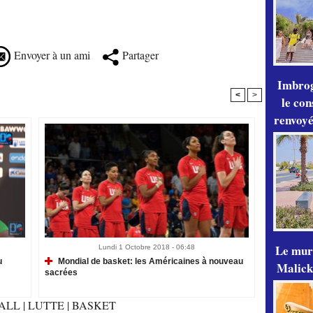
Envoyer à un ami
Partager
Imbrog
<
>
le con
renvoyé
Le mur
Lundi 1 Octobre 2018 - 06:48
u
Mondial de basket: les Américaines à nouveau
Malick
sacrées
ALL
|
LUTTE
|
BASKET