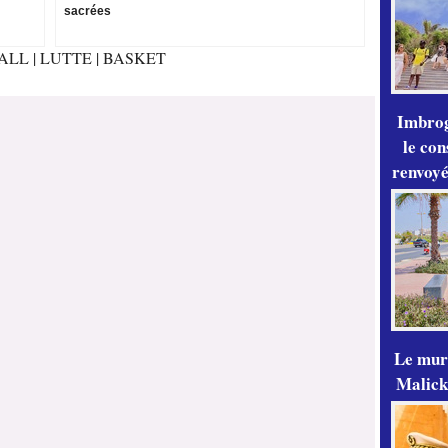
sacrées
ALL
|
LUTTE
|
BASKET
Imbrog
le con
renvoyé
Le mur
Malick