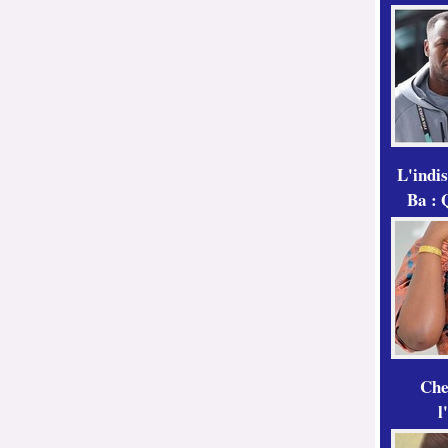
L'indi
Ba : 
Che
l