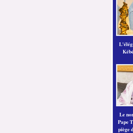
L'élé
Kébé,
Le no
Pape Th
piège 