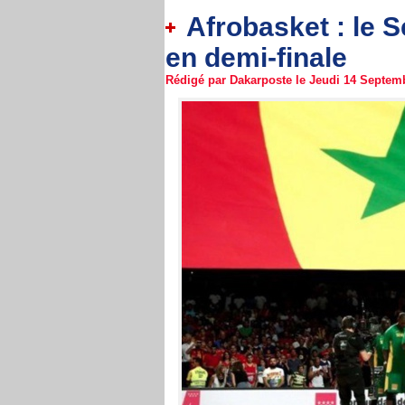
Afrobasket : le S
en demi-finale
Rédigé par Dakarposte le Jeudi 14 Septemb