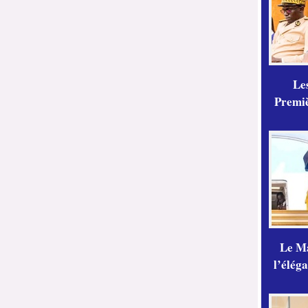
Les
Premiè
Le Ma
l’élég