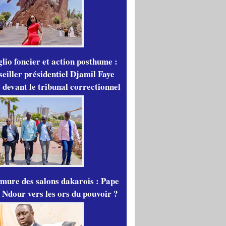
lio foncier et action posthume :
seiller présidentiel Djamil Faye
 devant le tribunal correctionnel
mure des salons dakarois : Pape
 Ndour vers les ors du pouvoir ?