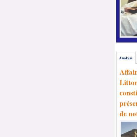
Analyse
Affai
Littor
consti
prése
de no