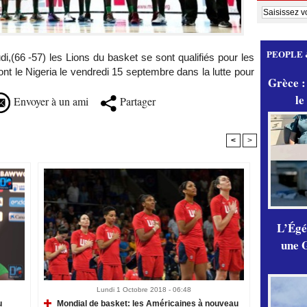
PEOPLE 
di,(66 -57) les Lions du basket se sont qualifiés pour les
ront le Nigeria le vendredi 15 septembre dans la lutte pour
Grèce :
le
Envoyer à un ami
Partager
<
>
L’Égér
une G
Lundi 1 Octobre 2018 - 06:48
u
Mondial de basket: les Américaines à nouveau