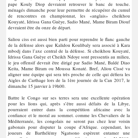
pape Kouly Diop devraient retrouver le banc de touche.
ménagés dimanche pour leur permettre de récupérer du cumul
de rencontres en championnat, les «anglais» cheikhou
Kouyaté, Idrissa Gana Guèye, Sadio Mané, Mame Biram Diouf
devraient être du onze de départ.
Saliou ciss est aussi bien parti pour reprendre le flanc gauche
de la défense alors que Kalidou Koulibaly sera associé à Kara
mbodj dans l’axe central de la défense. Si cheikhou Kouyaté,
Idrissa Gana Guèye et Cheikh Ndoye sont pressentis au milieu,
le jeu offensif devrait être dirigé par Sadio Mané, Baldé Diao
Keita, Mame Biram ou Moussa Konaté. Bref, Aliou Cissé va
aligner une équipe qui sera très proche de celle qui défiera les
Aigles de Carthage lors de la 1ère journée de la Can 2017, le
dimanche 15 janvier à 19h00.
Battre le Congo sur ses terres sera une excellente opération
pour les lions qui, après s’être aussi défaits de la Libye,
pourraient entrer dans la compétition africaine avec la
confiance et le moral au sommet. comme les Chevaliers de la
Méditerranée, les congolais ne seront pas chez leur voisin
gabonais pour disputer la coupe d’Afrique. cependant, les
joueurs de Barthélémy Ngatsono espèrent entamer une