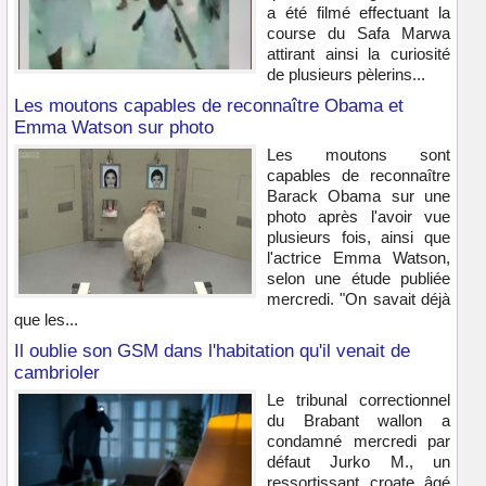
a été filmé effectuant la
course du Safa Marwa
attirant ainsi la curiosité
de plusieurs pèlerins...
Les moutons capables de reconnaître Obama et
Emma Watson sur photo
Les moutons sont
capables de reconnaître
Barack Obama sur une
photo après l'avoir vue
plusieurs fois, ainsi que
l'actrice Emma Watson,
selon une étude publiée
mercredi. "On savait déjà
que les...
Il oublie son GSM dans l'habitation qu'il venait de
cambrioler
Le tribunal correctionnel
du Brabant wallon a
condamné mercredi par
défaut Jurko M., un
ressortissant croate âgé