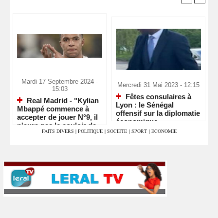
Mardi 17 Septembre 2024 -
Mercredi 31 Mai 2023 - 12:15
15:03
Fêtes consulaires à
Real Madrid - "Kylian
Lyon : le Sénégal
Mbappé commence à
offensif sur la diplomatie
accepter de jouer N°9, il
économique
n'aura pas le couloir de
FAITS DIVERS
|
POLITIQUE
|
SOCIETE
|
SPORT
|
ECONOMIE
Vinicius"