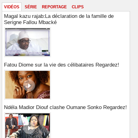
VIDÉOS
SÉRIE
REPORTAGE
CLIPS
Magal kazu rajab:La déclaration de la famille de
Serigne Fallou Mbacké
Fatou Diome sur la vie des célibataires Regardez!
Ndéla Madior Diouf clashe Oumane Sonko Regardez!