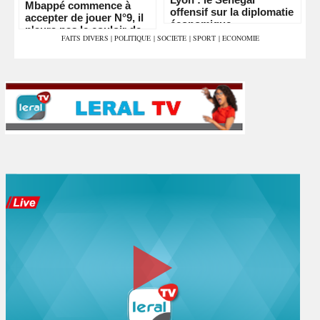
Mbappé commence à
offensif sur la diplomatie
accepter de jouer N°9, il
économique
n'aura pas le couloir de
FAITS DIVERS
|
POLITIQUE
|
SOCIETE
|
SPORT
|
ECONOMIE
Vinicius"