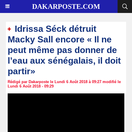
DAKARPOSTE.COM
Idrissa Séck détruit
Macky Sall encore « Il ne
peut même pas donner de
l’eau aux sénégalais, il doit
partir»
Rédigé par Dakarposte le Lundi 6 Août 2018 à 09:27 modifié le
Lundi 6 Août 2018 - 09:29