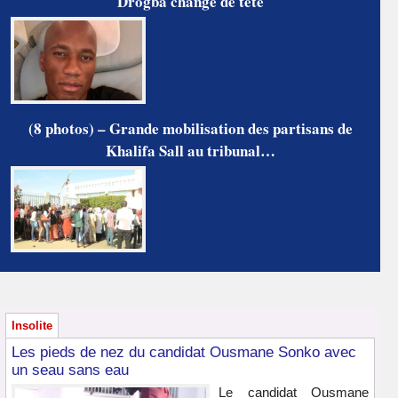
Drogba change de tête
(8 photos) – Grande mobilisation des partisans de
Khalifa Sall au tribunal…
Insolite
Les pieds de nez du candidat Ousmane Sonko avec
un seau sans eau
Le candidat Ousmane