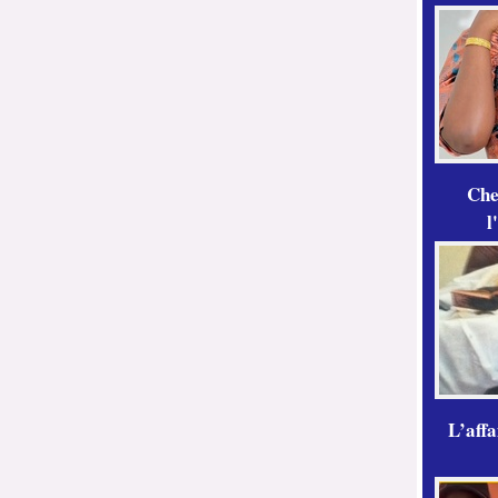
Che
l
L’aff