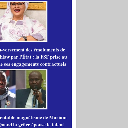
n-versement des émoluments de
iaw par l'État : la FSF prise au
de ses engagements contractuels
scutable magnétisme de Mariam
Quand la grâce épouse le talent