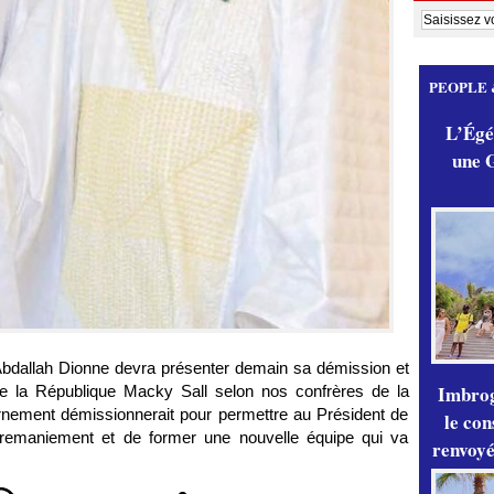
PEOPLE 
L’Égér
une G
dallah Dionne devra présenter demain sa démission et
Imbrog
e la République Macky Sall selon nos confrères de la
ement démissionnerait pour permettre au Président de
le con
 remaniement et de former une nouvelle équipe qui va
renvoyé