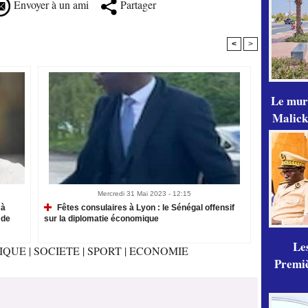
Envoyer à un ami
Partager
<
>
Le mur
Malick
Mercredi 31 Mai 2023 - 12:15
 à
Fêtes consulaires à Lyon : le Sénégal offensif
 de
sur la diplomatie économique
Les
TIQUE
|
SOCIETE
|
SPORT
|
ECONOMIE
Premiè