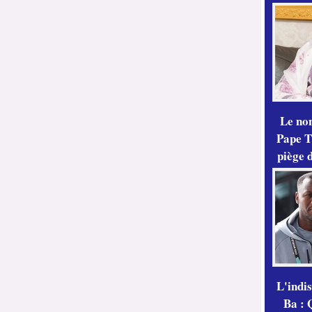
Le no
Pape Th
piège 
L'indi
Ba : 