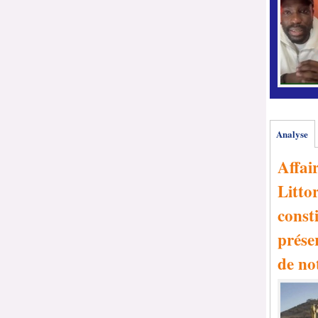
Analyse
Affai
Littor
consti
prése
de no