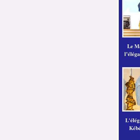
Le Ma
l’élég
L'élé
Kébé,