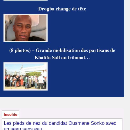
Drogba change de tête
(8 photos) – Grande mobilisation des partisans de
Khalifa Sall au tribunal…
Insolite
Les pieds de nez du candidat Ousmane Sonko avec
un seau sans eau