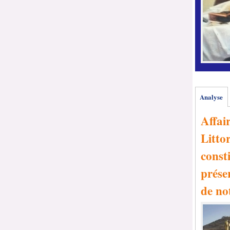
Analyse
Affai
Littor
consti
prése
de no