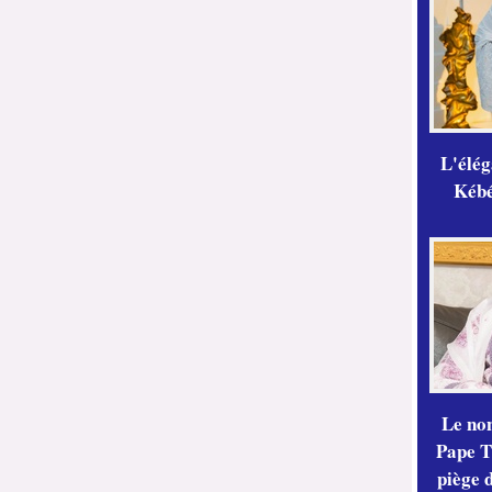
L'élé
Kébé,
Le no
Pape Th
piège 