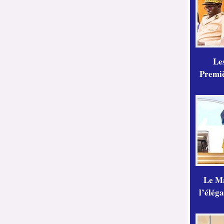
Les
Premiè
Le Ma
l’élég