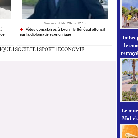
Mercredi 31 Mai 2023 - 12:15
 à
Fêtes consulaires à Lyon : le Sénégal offensif
 de
sur la diplomatie économique
Imbrog
le con
TIQUE
|
SOCIETE
|
SPORT
|
ECONOMIE
renvoyé
Le mur
Malick