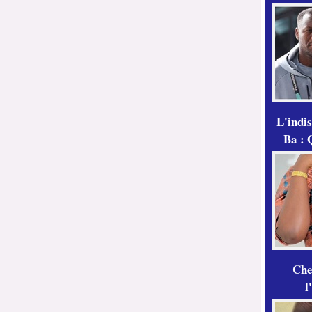
L'indi
Ba : 
Che
l