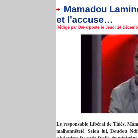
Mamadou Lamine 
et l’accuse…
Rédigé par Dakarposte le Jeudi 14 Décembr
Le responsable Libéral de Thiès, Mam
malhonnêteté. Selon lui, Doudou Ndi
Abdoulaye Daouda Diallo du ministère de