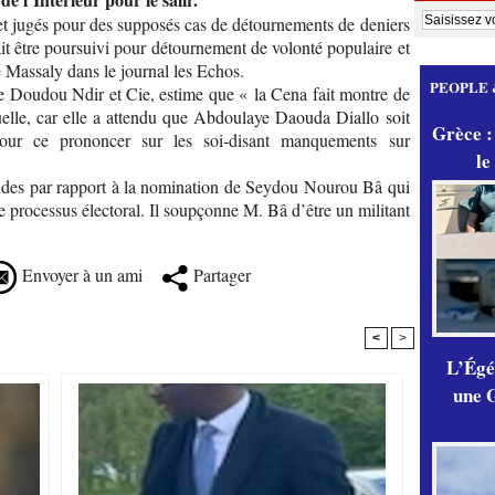
 et jugés pour des supposés cas de détournements de deniers
ait être poursuivi pour détournement de volonté populaire et
assaly dans le journal les Echos.
PEOPLE 
re Doudou Ndir et Cie, estime que « la Cena fait montre de
tuelle, car elle a attendu que Abdoulaye Daouda Diallo soit
Grèce :
pour ce prononcer sur les soi-disant manquements sur
le
tudes par rapport à la nomination de Seydou Nourou Bâ qui
le processus électoral. Il soupçonne M. Bâ d’être un militant
Envoyer à un ami
Partager
<
>
L’Égér
une G