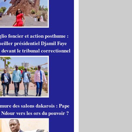
lio foncier et action posthume :
seiller présidentiel Djamil Faye
 devant le tribunal correctionnel
mure des salons dakarois : Pape
 Ndour vers les ors du pouvoir ?