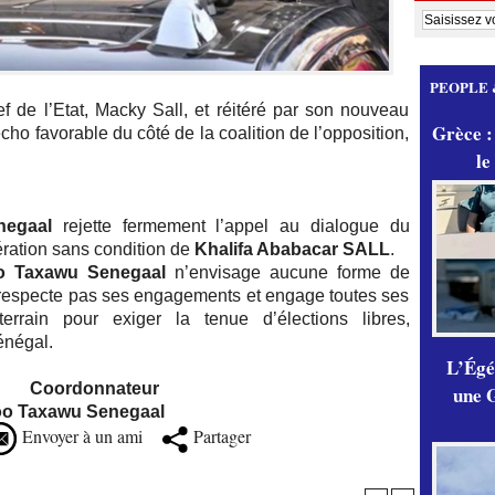
PEOPLE 
f de l’Etat, Macky Sall, et réitéré par son nouveau
Grèce :
écho favorable du côté de la coalition de l’opposition,
le
egaal
rejette fermement l’appel au dialogue du
ération sans condition de
Khalifa Ababacar SALL
.
oo Taxawu
Senegaal
n’envisage aucune forme de
 respecte pas ses engagements et engage toutes ses
rain pour exiger la tenue d’élections libres,
énégal.
L’Égér
ateur
une G
awu Senegaal
Envoyer à un ami
Partager