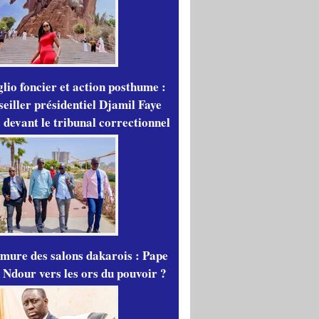
lio foncier et action posthume :
seiller présidentiel Djamil Faye
 devant le tribunal correctionnel
mure des salons dakarois : Pape
 Ndour vers les ors du pouvoir ?