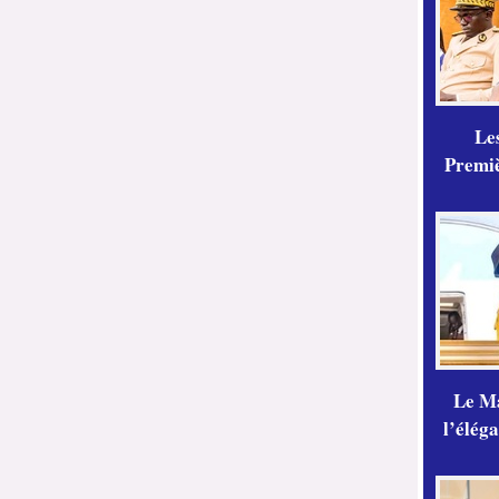
Les
Premiè
Le Ma
l’élég