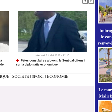
<
>
Imbrog
le con
renvoyé
Mercredi 31 Mai 2023 - 12:15
 à
Fêtes consulaires à Lyon : le Sénégal offensif
 de
sur la diplomatie économique
TIQUE
|
SOCIETE
|
SPORT
|
ECONOMIE
Le mur
Malick