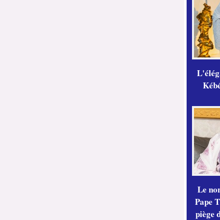
L'élé
Kébé,
Le no
Pape Th
piège 