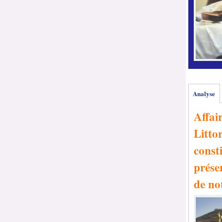
Analyse
Affai
Littor
consti
prése
de no