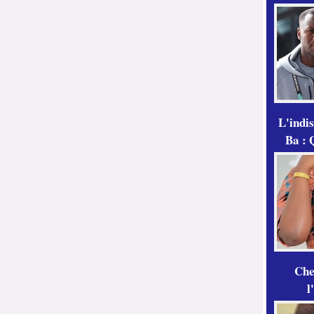
L'indi
Ba : 
Che
l