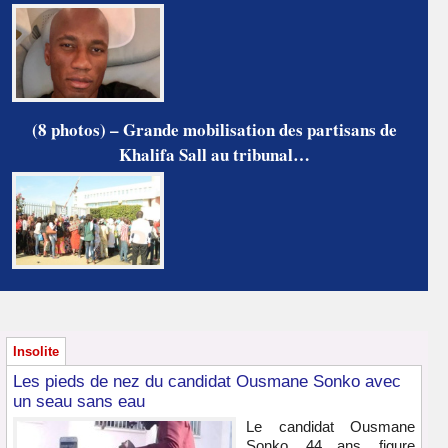
(8 photos) – Grande mobilisation des partisans de
Khalifa Sall au tribunal…
Insolite
Les pieds de nez du candidat Ousmane Sonko avec
un seau sans eau
Le candidat Ousmane
Sonko, 44 ans, figure