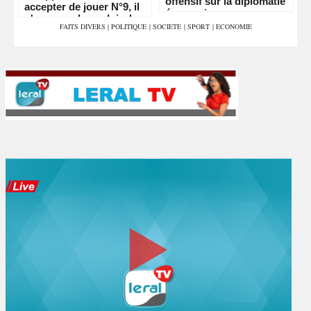
offensif sur la diplomatie
accepter de jouer N°9, il
économique
n'aura pas le couloir de
FAITS DIVERS
|
POLITIQUE
|
SOCIETE
|
SPORT
|
ECONOMIE
Vinicius"