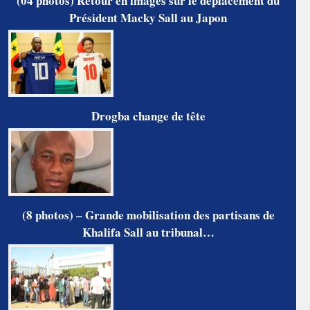
(04 photos) Retour en images sur le déplacement du
Président Macky Sall au Japon
Drogba change de tête
(8 photos) – Grande mobilisation des partisans de
Khalifa Sall au tribunal…