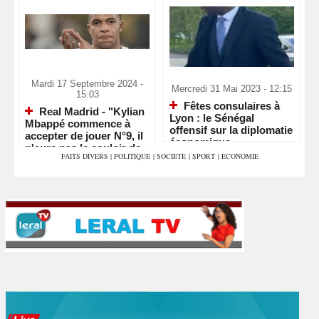
Mardi 17 Septembre 2024 -
Mercredi 31 Mai 2023 - 12:15
15:03
Fêtes consulaires à
Real Madrid - "Kylian
Lyon : le Sénégal
Mbappé commence à
offensif sur la diplomatie
accepter de jouer N°9, il
économique
n'aura pas le couloir de
FAITS DIVERS
|
POLITIQUE
|
SOCIETE
|
SPORT
|
ECONOMIE
Vinicius"