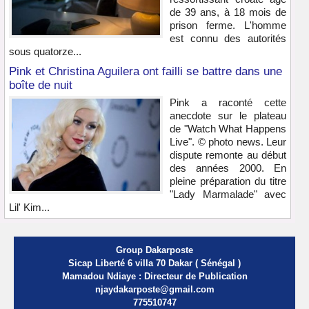
de 39 ans, à 18 mois de
prison ferme. L'homme
est connu des autorités
sous quatorze...
Pink et Christina Aguilera ont failli se battre dans une
boîte de nuit
Pink a raconté cette
anecdote sur le plateau
de "Watch What Happens
Live". © photo news. Leur
dispute remonte au début
des années 2000. En
pleine préparation du titre
"Lady Marmalade" avec
Lil' Kim...
Group Dakarposte
Sicap Liberté 6 villa 70 Dakar ( Sénégal )
Mamadou Ndiaye : Directeur de Publication
njaydakarposte@gmail.com
775510747