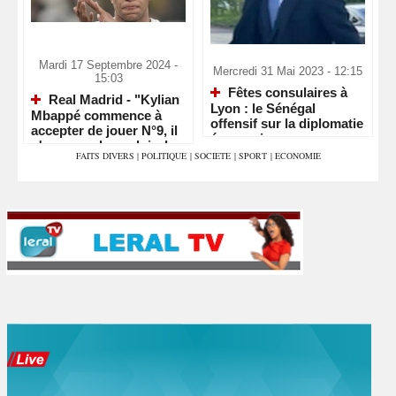
Mardi 17 Septembre 2024 -
Mercredi 31 Mai 2023 - 12:15
15:03
Fêtes consulaires à
Real Madrid - "Kylian
Lyon : le Sénégal
Mbappé commence à
offensif sur la diplomatie
accepter de jouer N°9, il
économique
n'aura pas le couloir de
FAITS DIVERS
|
POLITIQUE
|
SOCIETE
|
SPORT
|
ECONOMIE
Vinicius"