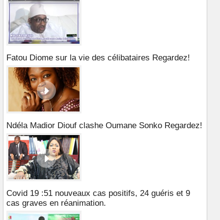
Fatou Diome sur la vie des célibataires Regardez!
Ndéla Madior Diouf clashe Oumane Sonko Regardez!
Covid 19 :51 nouveaux cas positifs, 24 guéris et 9
cas graves en réanimation.