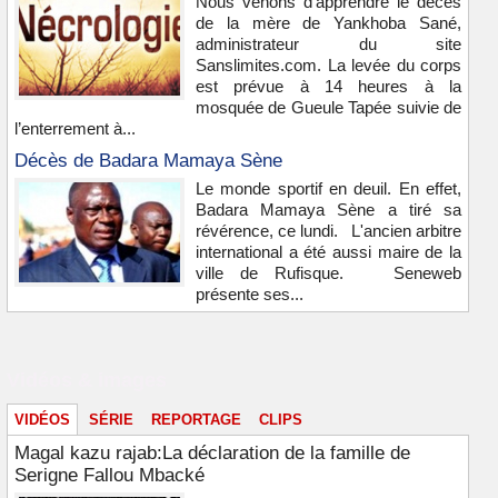
Nous venons d’apprendre le décès
de la mère de Yankhoba Sané,
administrateur du site
Sanslimites.com. La levée du corps
est prévue à 14 heures à la
mosquée de Gueule Tapée suivie de
l’enterrement à...
Décès de Badara Mamaya Sène
Le monde sportif en deuil. En effet,
Badara Mamaya Sène a tiré sa
révérence, ce lundi. L'ancien arbitre
international a été aussi maire de la
ville de Rufisque. Seneweb
présente ses...
Vidéos & images
VIDÉOS
SÉRIE
REPORTAGE
CLIPS
Magal kazu rajab:La déclaration de la famille de
Serigne Fallou Mbacké