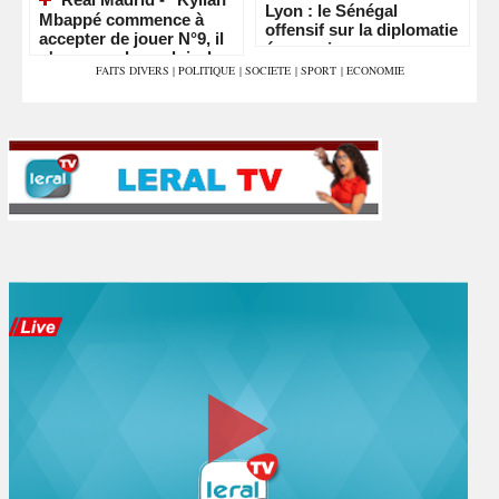
Lyon : le Sénégal
Mbappé commence à
offensif sur la diplomatie
accepter de jouer N°9, il
économique
n'aura pas le couloir de
FAITS DIVERS
|
POLITIQUE
|
SOCIETE
|
SPORT
|
ECONOMIE
Vinicius"