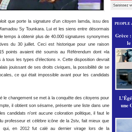
loit que porte la signature d’un citoyen lamda, issu des
PEOPLE 
amadou Sy Tounkara. Lui et les siens entre désormais
Grèce :
u de temps à obtenir plus de 40.000 signatures synonymes
le
atives du 30 juillet. Ceci est historique pour une raison
 15 points avaient été soumis au Référendum dont «la
 à tous les types d’élections ». Cette disposition devrait
ais jouissant de ses droits civiques, la possibilité de se
locales, ce qui était impossible avant pour les candidats
L’Égér
ôné le changement se met à la conquête des citoyens pour
une G
mpte, il obtient son sésame, présente une liste dans une
es candidats n’ont aucune coloration politique, il faut le
 du professeur et célèbre icône de la 2stv, fait mieux que
ui, en 2012 fut calé au dernier virage lors de la