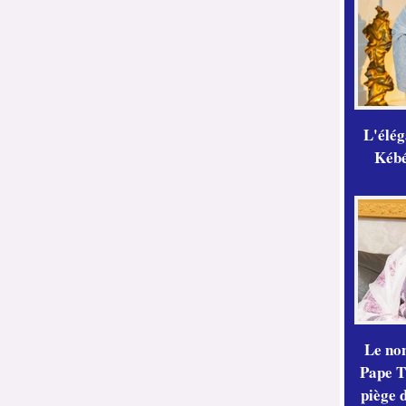
L'élé
Kébé,
Le no
Pape Th
piège 