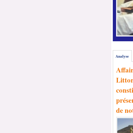
Analyse
Affai
Littor
consti
prése
de no