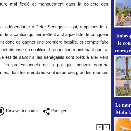
dature mal ficelé et manquement dans la collecte des
te indépendante « Defar Senegaal » qui, rappelons-le, a
Imbrog
s de la caution qui permettent à chaque liste de conquérir
le con
nt donc de gagner une première bataille, et compte faire
renvoyé
nt dispose sa coalition. La question maintenant que se
que est de savoir si les sénégalais sont prêts à aller vers
t les professionnels de la politique, pouvoir comme
ndantes, dont les membres sont issus des grandes masses
Le mur
Envoyer à un ami
Partager
Malick
<
>