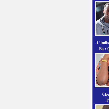
L'indi
Ba : 
Che
l