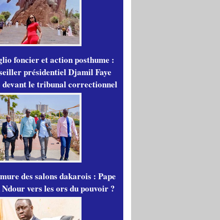
lio foncier et action posthume :
seiller présidentiel Djamil Faye
 devant le tribunal correctionnel
mure des salons dakarois : Pape
 Ndour vers les ors du pouvoir ?