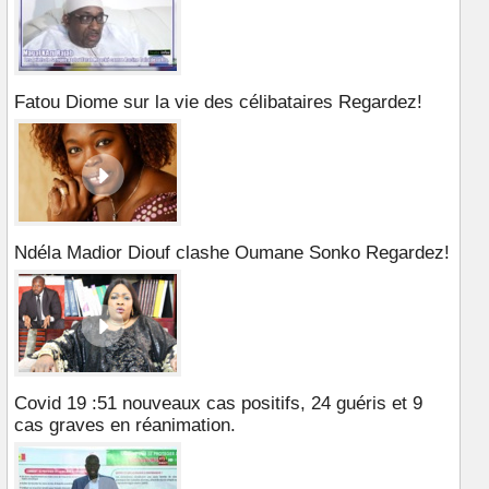
Fatou Diome sur la vie des célibataires Regardez!
Ndéla Madior Diouf clashe Oumane Sonko Regardez!
Covid 19 :51 nouveaux cas positifs, 24 guéris et 9
cas graves en réanimation.