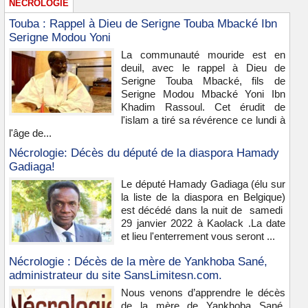
NÉCROLOGIE
Touba : Rappel à Dieu de Serigne Touba Mbacké Ibn
Serigne Modou Yoni
La communauté mouride est en
deuil, avec le rappel à Dieu de
Serigne Touba Mbacké, fils de
Serigne Modou Mbacké Yoni Ibn
Khadim Rassoul. Cet érudit de
l'islam a tiré sa révérence ce lundi à
l'âge de...
Nécrologie: Décès du député de la diaspora Hamady
Gadiaga!
Le député Hamady Gadiaga (élu sur
la liste de la diaspora en Belgique)
est décédé dans la nuit de samedi
29 janvier 2022 à Kaolack .La date
et lieu l'enterrement vous seront ...
Nécrologie : Décès de la mère de Yankhoba Sané,
administrateur du site SansLimitesn.com.
Nous venons d’apprendre le décès
de la mère de Yankhoba Sané,