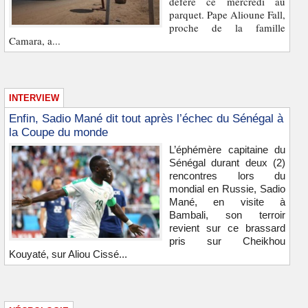
déféré ce mercredi au
parquet. Pape Alioune Fall,
proche de la famille
Camara, a...
INTERVIEW
Enfin, Sadio Mané dit tout après l’échec du Sénégal à
la Coupe du monde
L’éphémère capitaine du
Sénégal durant deux (2)
rencontres lors du
mondial en Russie, Sadio
Mané, en visite à
Bambali, son terroir
revient sur ce brassard
pris sur Cheikhou
Kouyaté, sur Aliou Cissé...