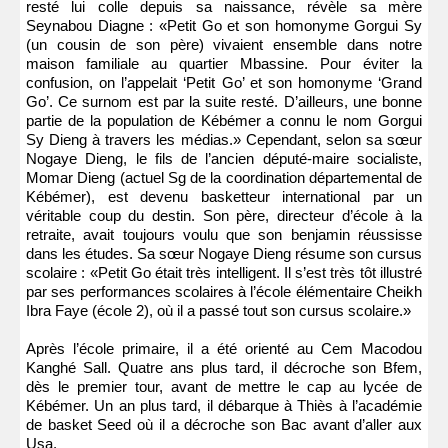
resté lui colle depuis sa naissance, révèle sa mère
Seynabou Diagne : «Petit Go et son homonyme Gorgui Sy
(un cousin de son père) vivaient ensemble dans notre
maison familiale au quartier Mbassine. Pour éviter la
confusion, on l’appelait ‘Petit Go’ et son homonyme ‘Grand
Go’. Ce surnom est par la suite resté. D’ailleurs, une bonne
partie de la population de Kébémer a connu le nom Gorgui
Sy Dieng à travers les médias.» Cependant, selon sa sœur
Nogaye Dieng, le fils de l’ancien député-maire socialiste,
Momar Dieng (actuel Sg de la coordination départemental de
Kébémer), est devenu basketteur international par un
véritable coup du destin. Son père, directeur d’école à la
retraite, avait toujours voulu que son benjamin réussisse
dans les études. Sa sœur Nogaye Dieng résume son cursus
scolaire : «Petit Go était très intelligent. Il s’est très tôt illustré
par ses performances scolaires à l’école élémentaire Cheikh
Ibra Faye (école 2), où il a passé tout son cursus scolaire.»
Après l’école primaire, il a été orienté au Cem Macodou
Kanghé Sall. Quatre ans plus tard, il décroche son Bfem,
dès le premier tour, avant de mettre le cap au lycée de
Kébémer. Un an plus tard, il débarque à Thiès à l’académie
de basket Seed où il a décroche son Bac avant d’aller aux
Usa.