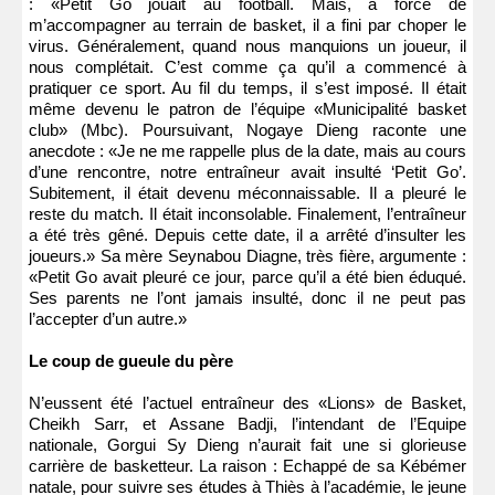
: «Petit Go jouait au football. Mais, à force de
m’accompagner au terrain de basket, il a fini par choper le
virus. Généralement, quand nous manquions un joueur, il
nous complétait. C’est comme ça qu’il a commencé à
pratiquer ce sport. Au fil du temps, il s’est imposé. Il était
même devenu le patron de l’équipe «Municipalité basket
club» (Mbc). Poursuivant, Nogaye Dieng raconte une
anecdote : «Je ne me rappelle plus de la date, mais au cours
d’une rencontre, notre entraîneur avait insulté ‘Petit Go’.
Subitement, il était devenu méconnaissable. Il a pleuré le
reste du match. Il était inconsolable. Finalement, l’entraîneur
a été très gêné. Depuis cette date, il a arrêté d’insulter les
joueurs.» Sa mère Seynabou Diagne, très fière, argumente :
«Petit Go avait pleuré ce jour, parce qu’il a été bien éduqué.
Ses parents ne l’ont jamais insulté, donc il ne peut pas
l’accepter d’un autre.»
Le coup de gueule du père
N’eussent été l’actuel entraîneur des «Lions» de Basket,
Cheikh Sarr, et Assane Badji, l’intendant de l’Equipe
nationale, Gorgui Sy Dieng n’aurait fait une si glorieuse
carrière de basketteur. La raison : Echappé de sa Kébémer
natale, pour suivre ses études à Thiès à l’académie, le jeune