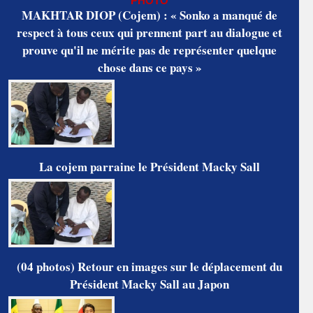
PHOTO
MAKHTAR DIOP (Cojem) : « Sonko a manqué de
respect à tous ceux qui prennent part au dialogue et
prouve qu'il ne mérite pas de représenter quelque
chose dans ce pays »
La cojem parraine le Président Macky Sall
(04 photos) Retour en images sur le déplacement du
Président Macky Sall au Japon