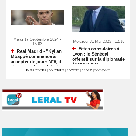
Mardi 17 Septembre 2024 -
Mercredi 31 Mai 2023 - 12:15
15:03
Fêtes consulaires à
Real Madrid - "Kylian
Lyon : le Sénégal
Mbappé commence à
offensif sur la diplomatie
accepter de jouer N°9, il
économique
n'aura pas le couloir de
FAITS DIVERS
|
POLITIQUE
|
SOCIETE
|
SPORT
|
ECONOMIE
Vinicius"