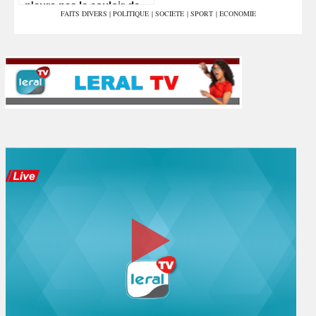
n'aura pas le couloir de
FAITS DIVERS
|
POLITIQUE
|
SOCIETE
|
SPORT
|
ECONOMIE
Vinicius"