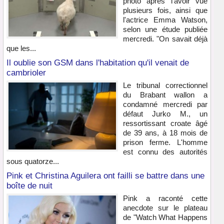
photo après l'avoir vue
plusieurs fois, ainsi que
l'actrice Emma Watson,
selon une étude publiée
mercredi. "On savait déjà
que les...
Il oublie son GSM dans l'habitation qu'il venait de
cambrioler
Le tribunal correctionnel
du Brabant wallon a
condamné mercredi par
défaut Jurko M., un
ressortissant croate âgé
de 39 ans, à 18 mois de
prison ferme. L'homme
est connu des autorités
sous quatorze...
Pink et Christina Aguilera ont failli se battre dans une
boîte de nuit
Pink a raconté cette
anecdote sur le plateau
de "Watch What Happens