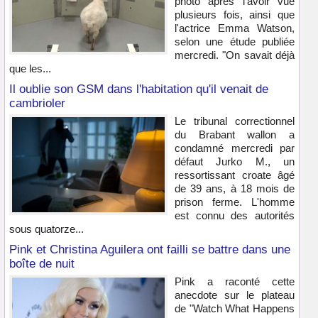
photo après l'avoir vue
plusieurs fois, ainsi que
l'actrice Emma Watson,
selon une étude publiée
mercredi. "On savait déjà
que les...
Il oublie son GSM dans l'habitation qu'il venait de
cambrioler
Le tribunal correctionnel
du Brabant wallon a
condamné mercredi par
défaut Jurko M., un
ressortissant croate âgé
de 39 ans, à 18 mois de
prison ferme. L'homme
est connu des autorités
sous quatorze...
Pink et Christina Aguilera ont failli se battre dans une
boîte de nuit
Pink a raconté cette
anecdote sur le plateau
de "Watch What Happens