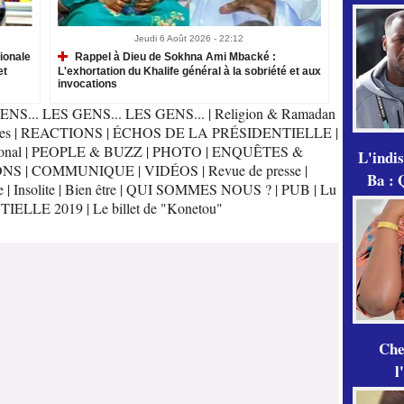
Jeudi 6 Août 2026 - 22:12
ionale
Rappel à Dieu de Sokhna Ami Mbacké :
et
L'exhortation du Khalife général à la sobriété et aux
invocations
ENS... LES GENS... LES GENS...
|
Religion & Ramadan
es
|
REACTIONS
|
ÉCHOS DE LA PRÉSIDENTIELLE
|
onal
|
PEOPLE & BUZZ
|
PHOTO
|
ENQUÊTES &
L'indi
ONS
|
COMMUNIQUE
|
VIDÉOS
|
Revue de presse
|
Ba : 
e
|
Insolite
|
Bien être
|
QUI SOMMES NOUS ?
|
PUB
|
Lu
TIELLE 2019
|
Le billet de "Konetou"
Che
l