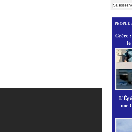
PEOPLE 
Grèce :
le
L’Égér
une G