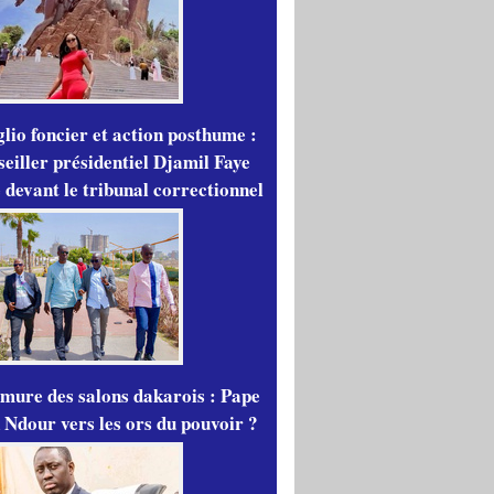
lio foncier et action posthume :
seiller présidentiel Djamil Faye
 devant le tribunal correctionnel
mure des salons dakarois : Pape
 Ndour vers les ors du pouvoir ?