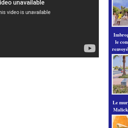
Imbrog
le con
renvoyé
Le mur
Malick