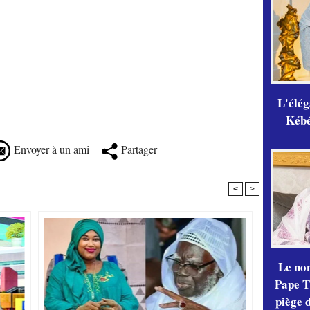
L'élé
Kébé,
Envoyer à un ami
Partager
<
>
Le no
Pape Th
piège 