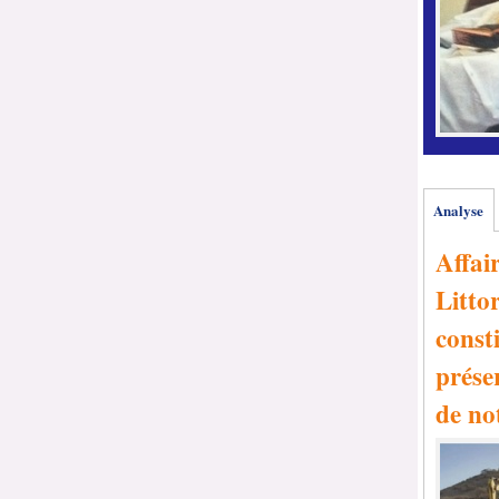
Analyse
Affai
Littor
consti
prése
de no