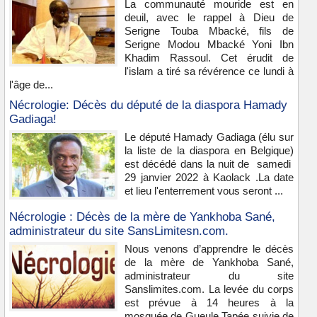
La communauté mouride est en
deuil, avec le rappel à Dieu de
Serigne Touba Mbacké, fils de
Serigne Modou Mbacké Yoni Ibn
Khadim Rassoul. Cet érudit de
l'islam a tiré sa révérence ce lundi à
l'âge de...
Nécrologie: Décès du député de la diaspora Hamady
Gadiaga!
Le député Hamady Gadiaga (élu sur
la liste de la diaspora en Belgique)
est décédé dans la nuit de samedi
29 janvier 2022 à Kaolack .La date
et lieu l'enterrement vous seront ...
Nécrologie : Décès de la mère de Yankhoba Sané,
administrateur du site SansLimitesn.com.
Nous venons d’apprendre le décès
de la mère de Yankhoba Sané,
administrateur du site
Sanslimites.com. La levée du corps
est prévue à 14 heures à la
mosquée de Gueule Tapée suivie de