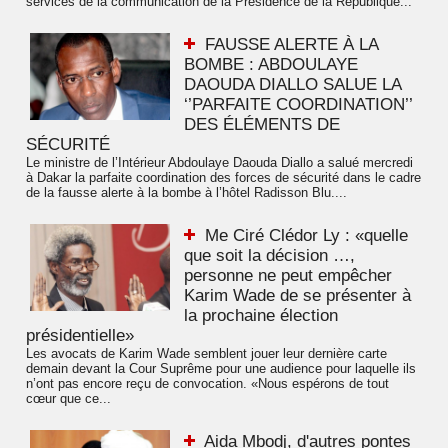
services de la communication de la Présidence de la République...
FAUSSE ALERTE À LA
BOMBE : ABDOULAYE
DAOUDA DIALLO SALUE LA
‘’PARFAITE COORDINATION’’
DES ÉLÉMENTS DE
SÉCURITÉ
Le ministre de l’Intérieur Abdoulaye Daouda Diallo a salué mercredi
à Dakar la parfaite coordination des forces de sécurité dans le cadre
de la fausse alerte à la bombe à l’hôtel Radisson Blu....
Me Ciré Clédor Ly : «quelle
que soit la décision …,
personne ne peut empêcher
Karim Wade de se présenter à
la prochaine élection
présidentielle»
Les avocats de Karim Wade semblent jouer leur dernière carte
demain devant la Cour Suprême pour une audience pour laquelle ils
n’ont pas encore reçu de convocation. «Nous espérons de tout
cœur que ce...
Aida Mbodj, d'autres pontes