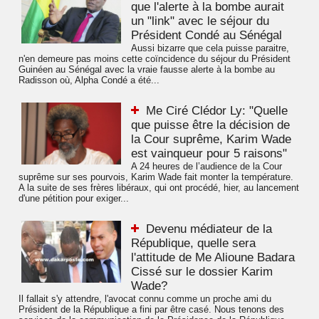
que l'alerte à la bombe aurait
un "link" avec le séjour du
Président Condé au Sénégal
Aussi bizarre que cela puisse paraitre,
n'en demeure pas moins cette coïncidence du séjour du Président
Guinéen au Sénégal avec la vraie fausse alerte à la bombe au
Radisson où, Alpha Condé a été...
Me Ciré Clédor Ly: "Quelle
que puisse être la décision de
la Cour suprême, Karim Wade
est vainqueur pour 5 raisons"
A 24 heures de l’audience de la Cour
suprême sur ses pourvois, Karim Wade fait monter la température.
A la suite de ses frères libéraux, qui ont procédé, hier, au lancement
d'une pétition pour exiger...
Devenu médiateur de la
République, quelle sera
l'attitude de Me Alioune Badara
Cissé sur le dossier Karim
Wade?
Il fallait s'y attendre, l'avocat connu comme un proche ami du
Président de la République a fini par être casé. Nous tenons des