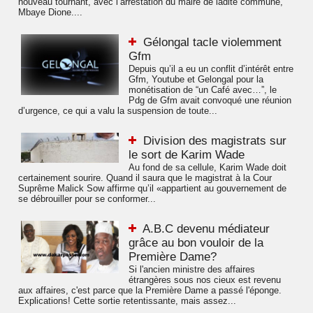
nouveau tournant, avec l’arrestation du maire de ladite commune,
Mbaye Dione....
Gélongal tacle violemment
Gfm
Depuis qu’il a eu un conflit d’intérêt entre
Gfm, Youtube et Gelongal pour la
monétisation de “un Café avec…”, le
Pdg de Gfm avait convoqué une réunion
d’urgence, ce qui a valu la suspension de toute...
Division des magistrats sur
le sort de Karim Wade
Au fond de sa cellule, Karim Wade doit
certainement sourire. Quand il saura que le magistrat à la Cour
Suprême Malick Sow affirme qu’il «appartient au gouvernement de
se débrouiller pour se conformer...
A.B.C devenu médiateur
grâce au bon vouloir de la
Première Dame?
Si l'ancien ministre des affaires
étrangères sous nos cieux est revenu
aux affaires, c'est parce que la Première Dame a passé l'éponge.
Explications! Cette sortie retentissante, mais assez...