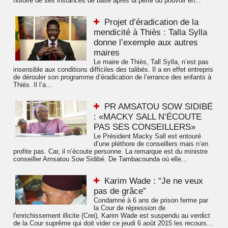
notoire de ses instances de base après la perte du pouvoir en...
Projet d’éradication de la
mendicité à Thiès : Talla Sylla
donne l’exemple aux autres
maires
Le maire de Thiès, Tall Sylla, n’est pas
insensible aux conditions difficiles des talibés. Il a en effet entrepris
de dérouler son programme d’éradication de l’errance des enfants à
Thiès. Il l’a...
PR AMSATOU SOW SIDIBÉ
: «MACKY SALL N’ÉCOUTE
PAS SES CONSEILLERS»
Le Président Macky Sall est entouré
d’une pléthore de conseillers mais n’en
profite pas. Car, il n’écoute personne. La remarque est du ministre
conseiller Amsatou Sow Sidibé. De Tambacounda où elle...
Karim Wade : “Je ne veux
pas de grâce”
Condamné à 6 ans de prison ferme par
la Cour de répression de
l'enrichissement illicite (Crei), Karim Wade est suspendu au verdict
de la Cour suprême qui doit vider ce jeudi 6 août 2015 les recours...