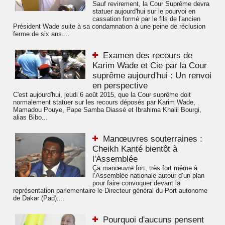
Sauf revirement, la Cour Suprême devra
statuer aujourd'hui sur le pourvoi en
cassation formé par le fils de l'ancien
Président Wade suite à sa condamnation à une peine de réclusion
ferme de six ans....
Examen des recours de
Karim Wade et Cie par la Cour
suprême aujourd'hui : Un renvoi
en perspective
C'est aujourd'hui, jeudi 6 août 2015, que la Cour suprême doit
normalement statuer sur les recours déposés par Karim Wade,
Mamadou Pouye, Pape Samba Diassé et Ibrahima Khalil Bourgi,
alias Bibo...
Manœuvres souterraines :
Cheikh Kanté bientôt à
l'Assemblée
Ça manœuvre fort, très fort même à
l’Assemblée nationale autour d’un plan
pour faire convoquer devant la
représentation parlementaire le Directeur général du Port autonome
de Dakar (Pad)....
Pourquoi d'aucuns pensent