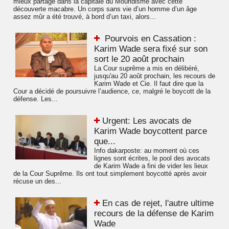
mieux partagé dans la capitale du Mouridisme avec cette
découverte macabre. Un corps sans vie d’un homme d’un âge
assez mûr a été trouvé, à bord d’un taxi, alors...
Pourvois en Cassation :
Karim Wade sera fixé sur son
sort le 20 août prochain
La Cour suprême a mis en délibéré,
jusqu'au 20 août prochain, les recours de
Karim Wade et Cie. Il faut dire que la
Cour a décidé de poursuivre l’audience, ce, malgré le boycott de la
défense. Les...
​Urgent: Les avocats de
Karim Wade boycottent parce
que...
Info dakarposte: au moment où ces
lignes sont écrites, le pool des avocats
de Karim Wade a fini de vider les lieux
de la Cour Suprême. Ils ont tout simplement boycotté après avoir
récuse un des...
​En cas de rejet, l'autre ultime
recours de la défense de Karim
Wade