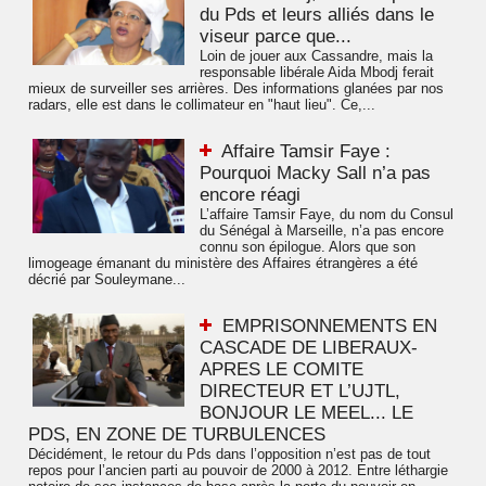
du Pds et leurs alliés dans le
viseur parce que...
Loin de jouer aux Cassandre, mais la
responsable libérale Aida Mbodj ferait
mieux de surveiller ses arrières. Des informations glanées par nos
radars, elle est dans le collimateur en "haut lieu". Ce,...
Affaire Tamsir Faye :
Pourquoi Macky Sall n’a pas
encore réagi
L’affaire Tamsir Faye, du nom du Consul
du Sénégal à Marseille, n’a pas encore
connu son épilogue. Alors que son
limogeage émanant du ministère des Affaires étrangères a été
décrié par Souleymane...
EMPRISONNEMENTS EN
CASCADE DE LIBERAUX-
APRES LE COMITE
DIRECTEUR ET L’UJTL,
BONJOUR LE MEEL... LE
PDS, EN ZONE DE TURBULENCES
Décidément, le retour du Pds dans l’opposition n’est pas de tout
repos pour l’ancien parti au pouvoir de 2000 à 2012. Entre léthargie