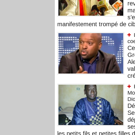
re
ma
s’
manifestement trompé de cibl
co
Ce
Gr
Al
va
cr
Mou
Dio
Dé
Se
dé
se
les petits fils et petites filles d