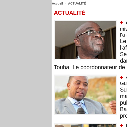
Accueil
>
ACTUALITÉ
ACTUALITÉ
mis
l’a
Le
l’
Se
da
Touba. Le coordonnateur de l
Guè
Su
ma
pu
Ba
pro