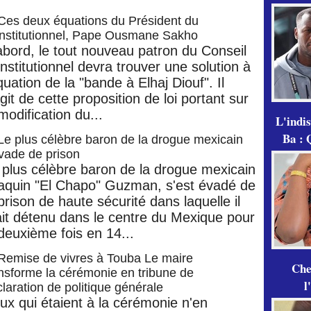
Ces deux équations du Président du
nstitutionnel, Pape Ousmane Sakho
abord, le tout nouveau patron du Conseil
nstitutionnel devra trouver une solution à
quation de la "bande à Elhaj Diouf". Il
git de cette proposition de loi portant sur
modification du...
L'indi
Ba : 
Le plus célèbre baron de la drogue mexicain
vade de prison
 plus célèbre baron de la drogue mexicain
aquin "El Chapo" Guzman, s'est évadé de
prison de haute sécurité dans laquelle il
ait détenu dans le centre du Mexique pour
 deuxième fois en 14...
Remise de vivres à Touba Le maire
Che
nsforme la cérémonie en tribune de
l
laration de politique générale
ux qui étaient à la cérémonie n'en