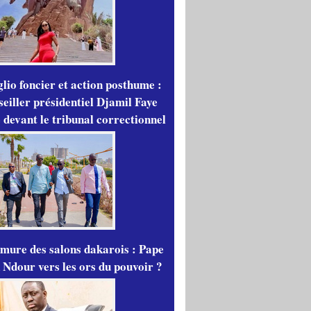
lio foncier et action posthume :
seiller présidentiel Djamil Faye
 devant le tribunal correctionnel
mure des salons dakarois : Pape
 Ndour vers les ors du pouvoir ?