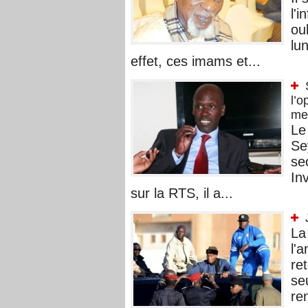
l'
ou
lu
effet, ces imams et...
l’o
met
Le
Se
se
In
sur la RTS, il a...
La
l'
re
seu
re