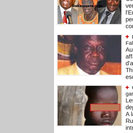
ve
l'
pe
co
Fal
Au
aff
d'
Th
es
gar
​L
de
A l
Ruf
in