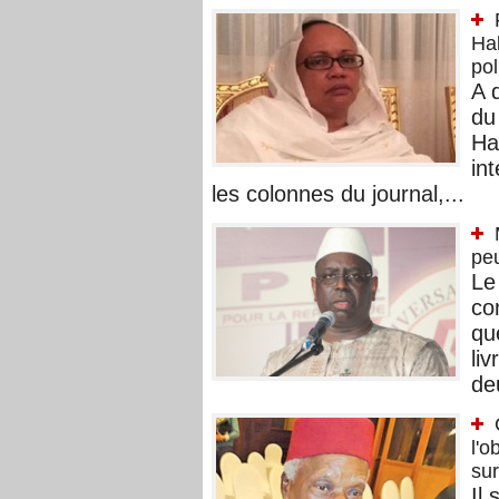
Ha
pol
A 
du
Ha
in
les colonnes du journal,...
peu
Le
co
qu
li
de
l'o
su
Il 