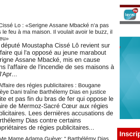
Cissé Lo : «Serigne Assane Mbacké n’a pas
 le feu à ma maison. Il voulait avoir le buzz, il
 eu»
 député Moustapha Cissé Lô revient sur
affaire qui l’a opposé au jeune marabout
rigne Assane Mbacké, mis en cause
ns l’affaire de l’incendie de ses maisons à
’Apr...
Affaire des régies publicitaires : Bougane
ye Dani traîne Barthélemy Dias en justice
ite et pas fin du bras de fer qui oppose le
ire de Mermoz-Sacré Cœur aux régies
blicitaires. Lees dernières accusations de
rthélemy Dias contre certains
priétaires de régies publicitaires...
Inscri
Me Mame Adama Guèye: " Barthélémy Dias,