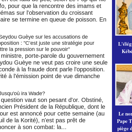
info, pour que la rencontre des imams et
lémas sur l'observation du croissant
naire se termine en queue de poisson. En
Seydou Guèye sur les accusations de
L'élé
pposition : "C’est juste une stratégie pour
tre la pression sur le pouvoir"
Kébé,
 ministre, porte-parole du gouvernement
ydou Guèye ne veut pas croire une seule
conde à la fraude dont parle l’opposition.
vité à l’émission point de vue dimanche
Jusqu'où ira Wade?
 question vaut son pesant d'or. Obstiné,
ancien Président de la République, dont le
Le no
tour est annoncé pour cette semaine (au
il de la Korité), n'est pas prêt de
Pape Th
noncer à son combat: la...
piège 