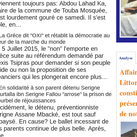
viennent toujours pas: Abdou Lahad Ka,
ire de la commune de Touba Mosquée,
est lourdement gouré ce samedi. Il s’est
e, en...
La Gréce dit "OXI" et rétablit la démocratie au
eur de la marche du monde
 5 Juillet 2015, le "non" l'emporte en
èce suite au référendum demandé par
Analyse
exis Tsipras pour demander si son peuple
lide ou non la proposition de ses
Affai
éanciers qui les plongerait encore plus...
Littor
En solidarité à son parent détenu Serigne
consti
rtalla ibn Serigne Fallou "arrose" la prison de
urbel de réjouissances
prése
cidément, le détenu, préventionniste
de no
rigne Assane Mbacké, est tout sauf
paysé. En cause? Le ballet incessant de
s parents continue de plus belle. Après,
e...