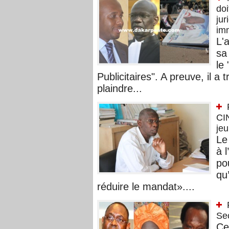
doi
jur
imm
L'
sa
le
Publicitaires". A preuve, il a
plaindre...
CI
jeu
Le
à 
po
qu’
réduire le mandat»....
Se
Ce