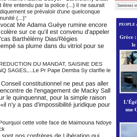
t être entendu par la police (...) Il ne saurait
idiquement se prévaloir d'une quelconque
unité (...)"
PEOPLE 
avocat Me Adama Guèye rumine encore
 colère sur ce qu'il est convenu d'appeler
Grèce :
 "cas Barthélémy Dias/Régies
le
 trempé sa plume dans du vitriol pour se
REDUCTION DU MANDAT, SAISINE DES
NQ SAGES,...Le Pr Pape Demba Sy clarifie le
 Conseil constitutionnel ne peut pas aller
l’encontre de l’engagement de Macky Sall
ur le quinquennat, pour la simple raison
L’Égér
«il n’y a pas d’impossibilité juridique pour
une G
Pourquoi cette volte face de Maimouna Ndoye
ck
 sont nos confrères de Libération qui