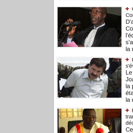
Co
D'
Co
l'é
s'a
la 
s'é
Le
Jo
la 
ét
la
tra
déc
Ce