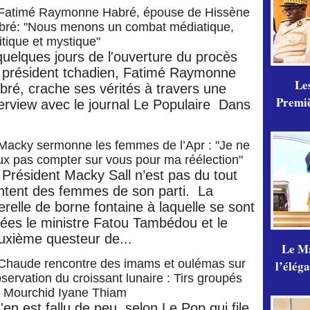
Fatimé Raymonne Habré, épouse de Hissène
bré: "Nous menons un combat médiatique,
itique et mystique"
quelques jours de l'ouverture du procès
 président tchadien, Fatimé Raymonne
Les
bré, crache ses vérités à travers une
Premiè
terview avec le journal Le Populaire Dans
Macky sermonne les femmes de l’Apr : "Je ne
x pas compter sur vous pour ma réélection"
 Président Macky Sall n’est pas du tout
ntent des femmes de son parti. La
erelle de borne fontaine à laquelle se sont
vrées le ministre Fatou Tambédou et le
uxième questeur de...
Le Ma
Chaude rencontre des imams et oulémas sur
l’élég
bservation du croissant lunaire : Tirs groupés
r Mourchid Iyane Thiam
s'en est fallu de peu, selon Le Pop qui file