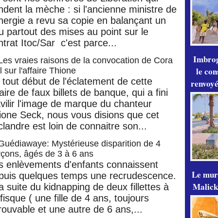
ndent la mèche : si l'ancienne ministre de
Energie a revu sa copie en balançant un
u partout des mises au point sur le
ntrat Itoc/Sar c'est parce...
Imbrog
Les vraies raisons de la convocation de Cora
le con
l sur l'affaire Thione
 tout début de l'éclatement de cette
renvoyé
aire de faux billets de banque, qui a fini
avilir l'image de marque du chanteur
ione Seck, nous vous disions que cet
clandre est loin de connaitre son...
Guédiawaye: Mystérieuse disparition de 4
çons, âgés de 3 à 6 ans
es enlèvements d'enfants connaissent
Le mur
puis quelques temps une recrudescence.
Malick
a suite du kidnapping de deux fillettes à
isque ( une fille de 4 ans, toujours
trouvable et une autre de 6 ans,...