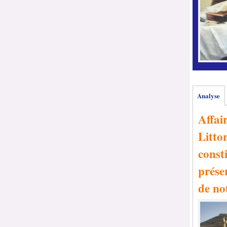
Analyse
Affai
Littor
consti
prése
de no