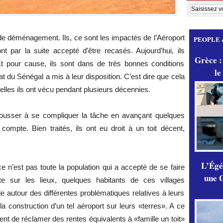
e de déménagement. Ils, ce sont les impactés de l’Aéroport
PEOPLE 
nt par la suite accepté d’être recasés. Aujourd’hui, ils
Grèce :
 Et pour cause, ils sont dans de très bonnes conditions
le
at du Sénégal a mis à leur disposition. C’est dire que cela
uelles ils ont vécu pendant plusieurs décennies.
s pousser à se compliquer la tâche en avançant quelques
mpte. Bien traités, ils ont eu droit à un toit décent,
L’Égér
 n’est pas toute la population qui a accepté de se faire
une G
ite sur les lieux, quelques habitants de ces villages
e autour des différentes problématiques relatives à leurs
la construction d’un tel aéroport sur leurs «terres». A ce
ent de réclamer des rentes équivalents à «famille un toit»