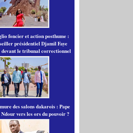
lio foncier et action posthume :
seiller présidentiel Djamil Faye
 devant le tribunal correctionnel
mure des salons dakarois : Pape
 Ndour vers les ors du pouvoir ?