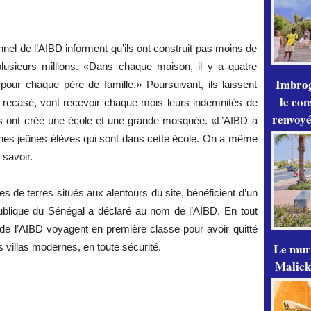
el de l’AIBD informent qu’ils ont construit pas moins de
usieurs millions. «Dans chaque maison, il y a quatre
Imbrog
pour chaque père de famille.» Poursuivant, ils laissent
le con
é recasé, vont recevoir chaque mois leurs indemnités de
renvoyé
ls ont créé une école et une grande mosquée. «L’AIBD a
eunes jeûnes élèves qui sont dans cette école. On a même
 savoir.
s de terres situés aux alentours du site, bénéficient d’un
épublique du Sénégal a déclaré au nom de l’AIBD. En tout
de l’AIBD voyagent en première classe pour avoir quitté
Le mur
s villas modernes, en toute sécurité.
Malick