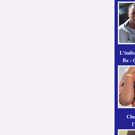
L'indi
Ba : 
Che
l