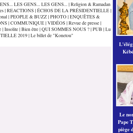
ENS... LES GENS... LES GENS...
|
Religion & Ramadan
es
|
REACTIONS
|
ÉCHOS DE LA PRÉSIDENTIELLE
|
onal
|
PEOPLE & BUZZ
|
PHOTO
|
ENQUÊTES &
ONS
|
COMMUNIQUE
|
VIDÉOS
|
Revue de presse
|
e
|
Insolite
|
Bien être
|
QUI SOMMES NOUS ?
|
PUB
|
Lu
TIELLE 2019
|
Le billet de "Konetou"
L'élé
Kébé,
Le no
Pape Th
piège 