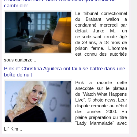
cambrioler
Le tribunal correctionnel
du Brabant wallon a
condamné mercredi par
défaut Jurko M., un
ressortissant croate âgé
de 39 ans, à 18 mois de
prison ferme. L'homme
est connu des autorités
sous quatorze...
Pink et Christina Aguilera ont failli se battre dans une
boîte de nuit
Pink a raconté cette
anecdote sur le plateau
de "Watch What Happens
Live". © photo news. Leur
dispute remonte au début
des années 2000. En
pleine préparation du titre
"Lady Marmalade" avec
Lil' Kim...