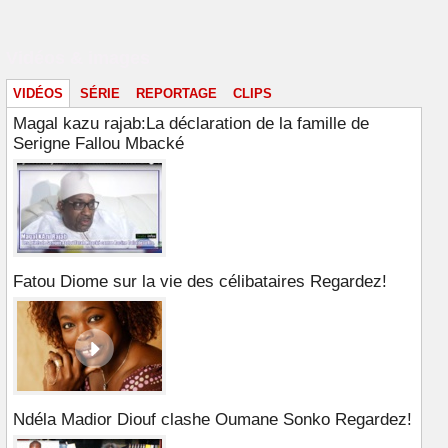
Vidéos & images
VIDÉOS
SÉRIE
REPORTAGE
CLIPS
Magal kazu rajab:La déclaration de la famille de
Serigne Fallou Mbacké
Fatou Diome sur la vie des célibataires Regardez!
Ndéla Madior Diouf clashe Oumane Sonko Regardez!