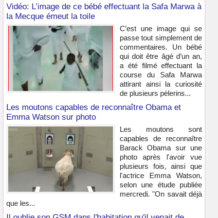
Vidéo: L’image de ce bébé effectuant la Safa Marwa à
la Mecque émeut la toile
C’est une image qui se
passe tout simplement de
commentaires. Un bébé
qui doit être âgé d’un an,
a été filmé effectuant la
course du Safa Marwa
attirant ainsi la curiosité
de plusieurs pèlerins...
Les moutons capables de reconnaître Obama et
Emma Watson sur photo
Les moutons sont
capables de reconnaître
Barack Obama sur une
photo après l'avoir vue
plusieurs fois, ainsi que
l'actrice Emma Watson,
selon une étude publiée
mercredi. "On savait déjà
que les...
Il oublie son GSM dans l'habitation qu'il venait de