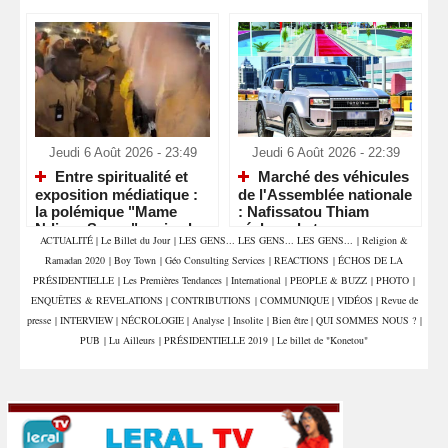
Jeudi 6 Août 2026 - 23:49
Jeudi 6 Août 2026 - 22:39
Entre spiritualité et
Marché des véhicules
exposition médiatique :
de l'Assemblée nationale
la polémique "Mame
: Nafissatou Thiam
Ndiaye Savon" ravive le
réclame la transparence
ACTUALITÉ
|
Le Billet du Jour
|
LES GENS... LES GENS... LES GENS...
|
Religion &
débat sur le respect des
et interpelle les députés
Ramadan 2020
|
Boy Town
|
Géo Consulting Services
|
REACTIONS
|
ÉCHOS DE LA
lieux saints
PRÉSIDENTIELLE
|
Les Premières Tendances
|
International
|
PEOPLE & BUZZ
|
PHOTO
|
ENQUÊTES & REVELATIONS
|
CONTRIBUTIONS
|
COMMUNIQUE
|
VIDÉOS
|
Revue de
presse
|
INTERVIEW
|
NÉCROLOGIE
|
Analyse
|
Insolite
|
Bien être
|
QUI SOMMES NOUS ?
|
PUB
|
Lu Ailleurs
|
PRÉSIDENTIELLE 2019
|
Le billet de "Konetou"