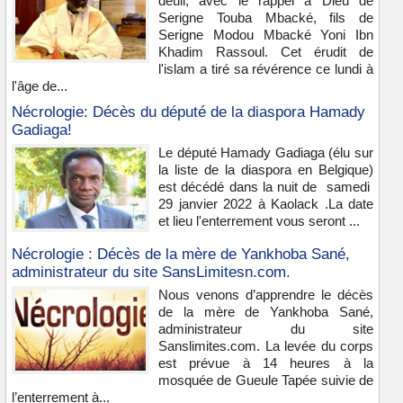
deuil, avec le rappel à Dieu de
Serigne Touba Mbacké, fils de
Serigne Modou Mbacké Yoni Ibn
Khadim Rassoul. Cet érudit de
l'islam a tiré sa révérence ce lundi à
l'âge de...
Nécrologie: Décès du député de la diaspora Hamady
Gadiaga!
Le député Hamady Gadiaga (élu sur
la liste de la diaspora en Belgique)
est décédé dans la nuit de samedi
29 janvier 2022 à Kaolack .La date
et lieu l'enterrement vous seront ...
Nécrologie : Décès de la mère de Yankhoba Sané,
administrateur du site SansLimitesn.com.
Nous venons d’apprendre le décès
de la mère de Yankhoba Sané,
administrateur du site
Sanslimites.com. La levée du corps
est prévue à 14 heures à la
mosquée de Gueule Tapée suivie de
l’enterrement à...