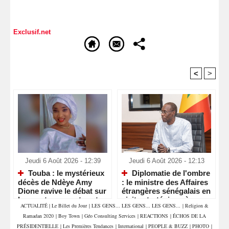
Exclusif.net
<
>
Recommandé Pour Vous
Jeudi 6 Août 2026 - 12:39
Jeudi 6 Août 2026 - 12:13
Touba : le mystérieux
Diplomatie de l'ombre
décès de Ndèye Amy
: le ministre des Affaires
Dione ravive le débat sur
étrangères sénégalais en
les morts suspectes et
visite stratégique à
ACTUALITÉ
|
Le Billet du Jour
|
LES GENS... LES GENS... LES GENS...
|
Religion &
l'indispensable recours à
Bissau
Ramadan 2020
|
Boy Town
|
Géo Consulting Services
|
REACTIONS
|
ÉCHOS DE LA
la vérité scientifique
PRÉSIDENTIELLE
|
Les Premières Tendances
|
International
|
PEOPLE & BUZZ
|
PHOTO
|