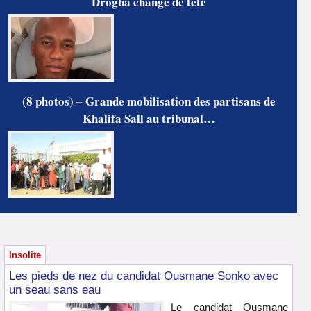
Drogba change de tête
(8 photos) – Grande mobilisation des partisans de
Khalifa Sall au tribunal…
Insolite
Les pieds de nez du candidat Ousmane Sonko avec
un seau sans eau
Le candidat Ousmane