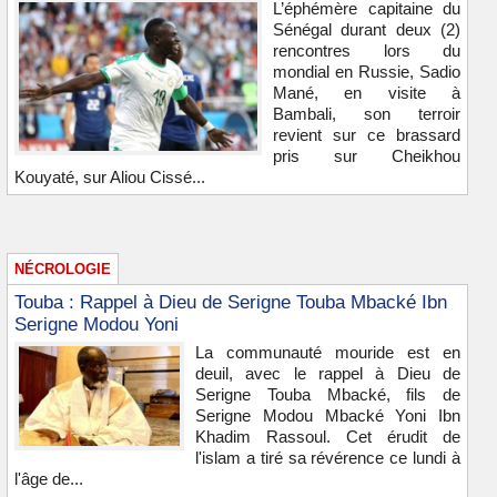
L’éphémère capitaine du
Sénégal durant deux (2)
rencontres lors du
mondial en Russie, Sadio
Mané, en visite à
Bambali, son terroir
revient sur ce brassard
pris sur Cheikhou
Kouyaté, sur Aliou Cissé...
NÉCROLOGIE
Touba : Rappel à Dieu de Serigne Touba Mbacké Ibn
Serigne Modou Yoni
La communauté mouride est en
deuil, avec le rappel à Dieu de
Serigne Touba Mbacké, fils de
Serigne Modou Mbacké Yoni Ibn
Khadim Rassoul. Cet érudit de
l'islam a tiré sa révérence ce lundi à
l'âge de...