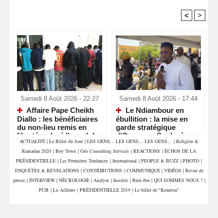
<
>
Recommandé Pour Vous
Samedi 8 Août 2026 - 22:27
Samedi 8 Août 2026 - 17:44
Affaire Pape Cheikh
Le Ndiambour en
Diallo : les bénéficiaires
ébullition : la mise en
du non-lieu remis en
garde stratégique
liberté malgré l’appel du
d'Ousmane Sonko à
ACTUALITÉ
|
Le Billet du Jour
|
LES GENS... LES GENS... LES GENS...
|
Religion &
parquet
Louga
Ramadan 2020
|
Boy Town
|
Géo Consulting Services
|
REACTIONS
|
ÉCHOS DE LA
PRÉSIDENTIELLE
|
Les Premières Tendances
|
International
|
PEOPLE & BUZZ
|
PHOTO
|
ENQUÊTES & REVELATIONS
|
CONTRIBUTIONS
|
COMMUNIQUE
|
VIDÉOS
|
Revue de
presse
|
INTERVIEW
|
NÉCROLOGIE
|
Analyse
|
Insolite
|
Bien être
|
QUI SOMMES NOUS ?
|
PUB
|
Lu Ailleurs
|
PRÉSIDENTIELLE 2019
|
Le billet de "Konetou"