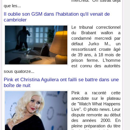
mercredi. "On savait déjà
que les...
Il oublie son GSM dans l'habitation qu'il venait de
cambrioler
Le tribunal correctionnel
du Brabant wallon a
condamné mercredi par
défaut Jurko M., un
ressortissant croate âgé
de 39 ans, à 18 mois de
prison ferme. L'homme
est connu des autorités
sous quatorze...
Pink et Christina Aguilera ont failli se battre dans une
boîte de nuit
Pink a raconté cette
anecdote sur le plateau
de "Watch What Happens
Live". © photo news. Leur
dispute remonte au début
des années 2000. En
pleine préparation du titre