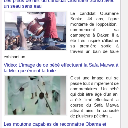
Les pieds de nez du candidat Ousmane Sonko avec
un seau sans eau
Le candidat Ousmane
Sonko, 44 ans, figure
montante de l'opposition,
commencent sa
campagne à Dakar. Il a
été très inspiré d'illustrer
sa première sortie à
travers un bain de foule
exhibant un...
Vidéo: L’image de ce bébé effectuant la Safa Marwa à
la Mecque émeut la toile
C’est une image qui se
passe tout simplement de
commentaires. Un bébé
qui doit être âgé d’un an,
a été filmé effectuant la
course du Safa Marwa
attirant ainsi la curiosité
de plusieurs pèlerins...
Les moutons capables de reconnaître Obama et