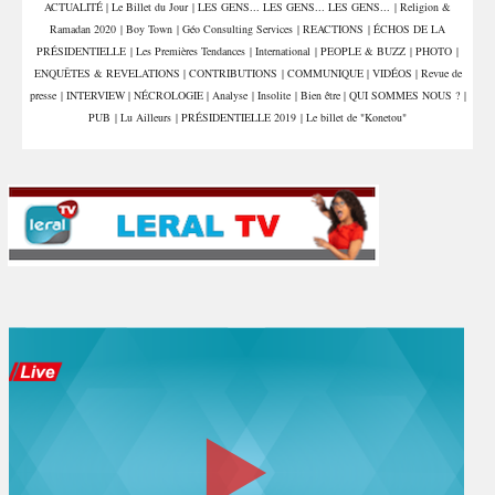
ACTUALITÉ
|
Le Billet du Jour
|
LES GENS... LES GENS... LES GENS...
|
Religion &
de sextorsion, de
Ramadan 2020
|
Boy Town
|
Géo Consulting Services
|
REACTIONS
|
ÉCHOS DE LA
proxénétisme et de trafic
de stupéfiants
PRÉSIDENTIELLE
|
Les Premières Tendances
|
International
|
PEOPLE & BUZZ
|
PHOTO
|
ENQUÊTES & REVELATIONS
|
CONTRIBUTIONS
|
COMMUNIQUE
|
VIDÉOS
|
Revue de
presse
|
INTERVIEW
|
NÉCROLOGIE
|
Analyse
|
Insolite
|
Bien être
|
QUI SOMMES NOUS ?
|
PUB
|
Lu Ailleurs
|
PRÉSIDENTIELLE 2019
|
Le billet de "Konetou"