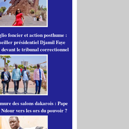
lio foncier et action posthume :
seiller présidentiel Djamil Faye
 devant le tribunal correctionnel
mure des salons dakarois : Pape
 Ndour vers les ors du pouvoir ?