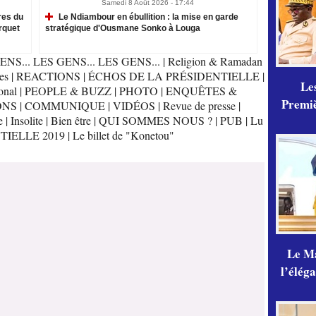
Samedi 8 Août 2026 - 17:44
res du
Le Ndiambour en ébullition : la mise en garde
rquet
stratégique d'Ousmane Sonko à Louga
ENS... LES GENS... LES GENS...
|
Religion & Ramadan
es
|
REACTIONS
|
ÉCHOS DE LA PRÉSIDENTIELLE
|
Les
onal
|
PEOPLE & BUZZ
|
PHOTO
|
ENQUÊTES &
Premiè
ONS
|
COMMUNIQUE
|
VIDÉOS
|
Revue de presse
|
e
|
Insolite
|
Bien être
|
QUI SOMMES NOUS ?
|
PUB
|
Lu
TIELLE 2019
|
Le billet de "Konetou"
Le Ma
l’élég