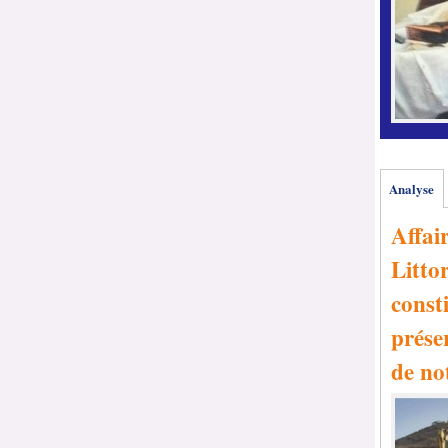
Analyse
Affai
Littor
consti
prése
de no