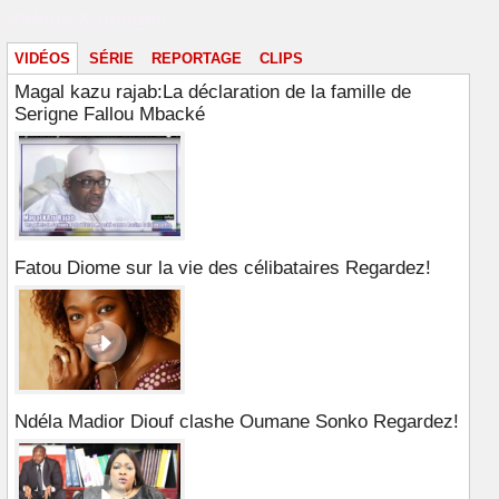
Vidéos & images
VIDÉOS
SÉRIE
REPORTAGE
CLIPS
Magal kazu rajab:La déclaration de la famille de
Serigne Fallou Mbacké
Fatou Diome sur la vie des célibataires Regardez!
Ndéla Madior Diouf clashe Oumane Sonko Regardez!