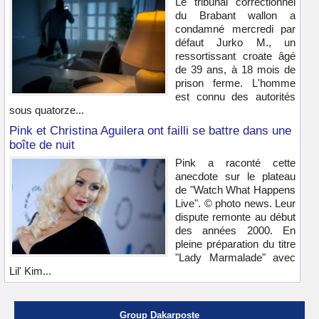
Le tribunal correctionnel
du Brabant wallon a
condamné mercredi par
défaut Jurko M., un
ressortissant croate âgé
de 39 ans, à 18 mois de
prison ferme. L'homme
est connu des autorités
sous quatorze...
Pink et Christina Aguilera ont failli se battre dans une
boîte de nuit
Pink a raconté cette
anecdote sur le plateau
de "Watch What Happens
Live". © photo news. Leur
dispute remonte au début
des années 2000. En
pleine préparation du titre
"Lady Marmalade" avec
Lil' Kim...
Group Dakarposte