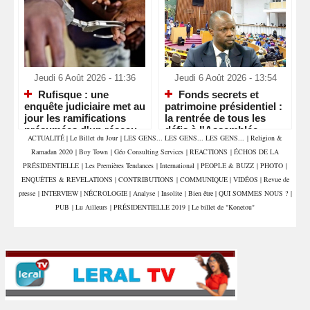
Jeudi 6 Août 2026 - 11:36
Jeudi 6 Août 2026 - 13:54
Rufisque : une
Fonds secrets et
enquête judiciaire met au
patrimoine présidentiel :
jour les ramifications
la rentrée de tous les
présumées d'un réseau
défis à l'Assemblée
ACTUALITÉ
|
Le Billet du Jour
|
LES GENS... LES GENS... LES GENS...
|
Religion &
de sextorsion, de
Ramadan 2020
|
Boy Town
|
Géo Consulting Services
|
REACTIONS
|
ÉCHOS DE LA
proxénétisme et de trafic
de stupéfiants
PRÉSIDENTIELLE
|
Les Premières Tendances
|
International
|
PEOPLE & BUZZ
|
PHOTO
|
ENQUÊTES & REVELATIONS
|
CONTRIBUTIONS
|
COMMUNIQUE
|
VIDÉOS
|
Revue de
presse
|
INTERVIEW
|
NÉCROLOGIE
|
Analyse
|
Insolite
|
Bien être
|
QUI SOMMES NOUS ?
|
PUB
|
Lu Ailleurs
|
PRÉSIDENTIELLE 2019
|
Le billet de "Konetou"