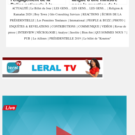
Police nationale à la
pose la question de la
ACTUALITÉ
|
Le Billet du Jour
|
LES GENS... LES GENS... LES GENS...
|
Religion &
veille d'un rendez-vous
compétence et de la
Ramadan 2020
|
Boy Town
|
Géo Consulting Services
|
REACTIONS
|
ÉCHOS DE LA
économique majeur
crédibilité de l'État
PRÉSIDENTIELLE
|
Les Premières Tendances
|
International
|
PEOPLE & BUZZ
|
PHOTO
|
ENQUÊTES & REVELATIONS
|
CONTRIBUTIONS
|
COMMUNIQUE
|
VIDÉOS
|
Revue de
presse
|
INTERVIEW
|
NÉCROLOGIE
|
Analyse
|
Insolite
|
Bien être
|
QUI SOMMES NOUS ?
|
PUB
|
Lu Ailleurs
|
PRÉSIDENTIELLE 2019
|
Le billet de "Konetou"