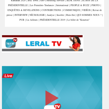
Ramadan 2020
|
Boy Town
|
Géo Consulting Services
|
REACTIONS
|
ÉCHOS DE LA
PRÉSIDENTIELLE
|
Les Premières Tendances
|
International
|
PEOPLE & BUZZ
|
PHOTO
|
ENQUÊTES & REVELATIONS
|
CONTRIBUTIONS
|
COMMUNIQUE
|
VIDÉOS
|
Revue de
presse
|
INTERVIEW
|
NÉCROLOGIE
|
Analyse
|
Insolite
|
Bien être
|
QUI SOMMES NOUS ?
|
PUB
|
Lu Ailleurs
|
PRÉSIDENTIELLE 2019
|
Le billet de "Konetou"