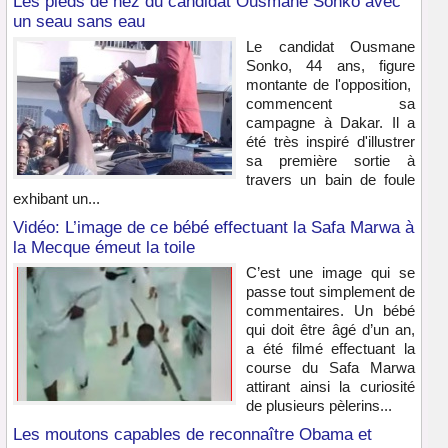
Les pieds de nez du candidat Ousmane Sonko avec
un seau sans eau
Le candidat Ousmane
Sonko, 44 ans, figure
montante de l'opposition,
commencent sa
campagne à Dakar. Il a
été très inspiré d'illustrer
sa première sortie à
travers un bain de foule
exhibant un...
Vidéo: L’image de ce bébé effectuant la Safa Marwa à
la Mecque émeut la toile
C’est une image qui se
passe tout simplement de
commentaires. Un bébé
qui doit être âgé d’un an,
a été filmé effectuant la
course du Safa Marwa
attirant ainsi la curiosité
de plusieurs pèlerins...
Les moutons capables de reconnaître Obama et