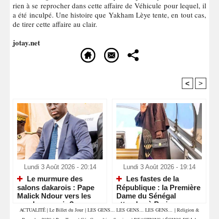
rien à se reprocher dans cette affaire de Véhicule pour lequel, il
a été inculpé. Une histoire que Yakham Lèye tente, en tout cas,
de tirer cette affaire au clair.
jotay.net
<
>
Recommandé Pour Vous
Lundi 3 Août 2026 - 20:14
Lundi 3 Août 2026 - 19:14
Le murmure des
Les fastes de la
salons dakarois : Pape
République : la Première
Malick Ndour vers les
Dame du Sénégal
ors du pouvoir ?
attendue à Paris
ACTUALITÉ
|
Le Billet du Jour
|
LES GENS... LES GENS... LES GENS...
|
Religion &