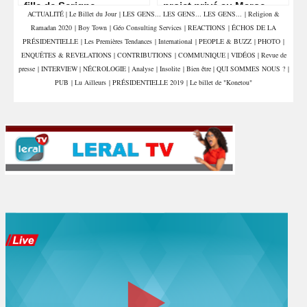
fille de Serigne
projet privé au Maroc
ACTUALITÉ
|
Le Billet du Jour
|
LES GENS... LES GENS... LES GENS...
|
Religion &
Mountakha Mbacké
Ramadan 2020
|
Boy Town
|
Géo Consulting Services
|
REACTIONS
|
ÉCHOS DE LA
PRÉSIDENTIELLE
|
Les Premières Tendances
|
International
|
PEOPLE & BUZZ
|
PHOTO
|
ENQUÊTES & REVELATIONS
|
CONTRIBUTIONS
|
COMMUNIQUE
|
VIDÉOS
|
Revue de
presse
|
INTERVIEW
|
NÉCROLOGIE
|
Analyse
|
Insolite
|
Bien être
|
QUI SOMMES NOUS ?
|
PUB
|
Lu Ailleurs
|
PRÉSIDENTIELLE 2019
|
Le billet de "Konetou"