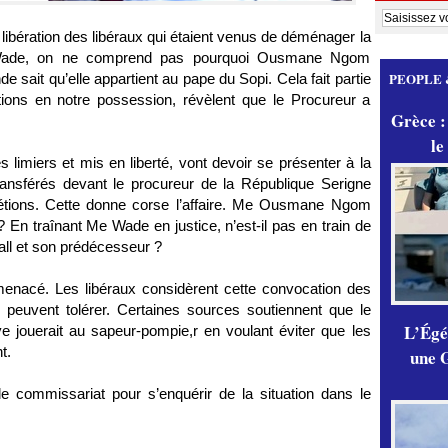
 la libération des libéraux qui étaient venus de déménager la
e Wade, on ne comprend pas pourquoi Ousmane Ngom
PEOPLE 
e sait qu’elle appartient au pape du Sopi. Cela fait partie
tions en notre possession, révèlent que le Procureur a
Grèce :
le
s limiers et mis en liberté, vont devoir se présenter à la
ransférés devant le procureur de la République Serigne
rétions. Cette donne corse l’affaire. Me Ousmane Ngom
ire? En traînant Me Wade en justice, n’est-il pas en train de
ll et son prédécesseur ?
enacé. Les libéraux considèrent cette convocation des
 peuvent tolérer. Certaines sources soutiennent que le
L’Égér
aye jouerait au sapeur-pompie,r en voulant éviter que les
nt.
une G
 le commissariat pour s’enquérir de la situation dans le