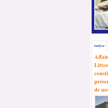
Analyse
Affai
Littor
consti
prése
de no