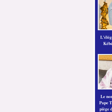
L'élé
Kébé,
Le no
Pape Th
piège 