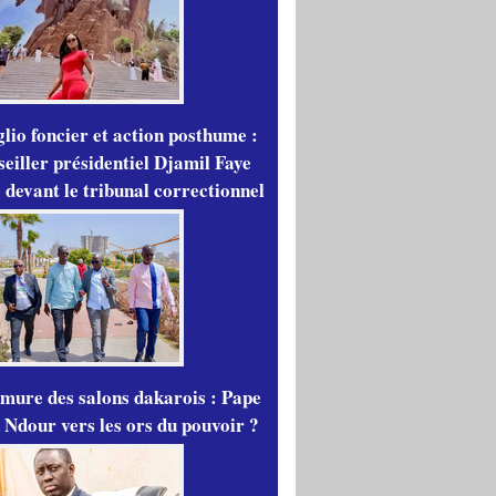
lio foncier et action posthume :
seiller présidentiel Djamil Faye
 devant le tribunal correctionnel
mure des salons dakarois : Pape
 Ndour vers les ors du pouvoir ?