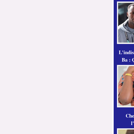
L'indi
Ba : 
Che
l