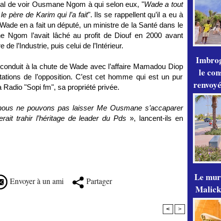
al de voir Ousmane Ngom à qui selon eux, "
Wade a tout
 le père de Karim qui l’a fait
". Ils se rappellent qu’il a eu à
 Wade en a fait un député, un ministre de la Santé dans le
 Ngom l’avait lâché au profit de Diouf en 2000 avant
e de l’Industrie, puis celui de l’Intérieur.
Imbrog
 conduit à la chute de Wade avec l’affaire Mamadou Diop
le con
ations de l’opposition. C’est cet homme qui est un pur
renvoyé
a Radio "Sopi fm", sa propriété privée.
nous ne pouvons pas laisser Me Ousmane s’accaparer
ait trahir l’héritage de leader du Pds
», lancent-ils en
Le mur
Envoyer à un ami
Partager
Malick
<
>