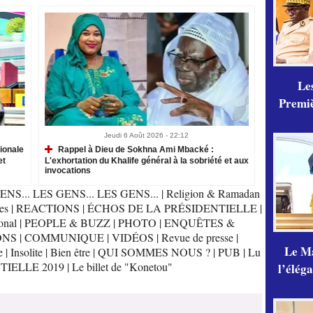
Les
Premiè
Jeudi 6 Août 2026 - 22:12
ionale
Rappel à Dieu de Sokhna Ami Mbacké :
et
L'exhortation du Khalife général à la sobriété et aux
invocations
ENS... LES GENS... LES GENS...
|
Religion & Ramadan
es
|
REACTIONS
|
ÉCHOS DE LA PRÉSIDENTIELLE
|
onal
|
PEOPLE & BUZZ
|
PHOTO
|
ENQUÊTES &
ONS
|
COMMUNIQUE
|
VIDÉOS
|
Revue de presse
|
Le Ma
e
|
Insolite
|
Bien être
|
QUI SOMMES NOUS ?
|
PUB
|
Lu
TIELLE 2019
|
Le billet de "Konetou"
l’élég