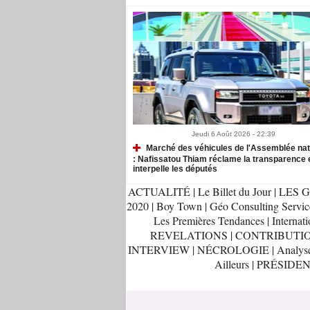
Jeudi 6 Août 2026 - 22:39
Marché des véhicules de l'Assemblée nat
: Nafissatou Thiam réclame la transparence 
interpelle les députés
ACTUALITÉ
|
Le Billet du Jour
|
LES G
2020
|
Boy Town
|
Géo Consulting Servic
Les Premières Tendances
|
Internati
REVELATIONS
|
CONTRIBUTI
INTERVIEW
|
NÉCROLOGIE
|
Analys
Ailleurs
|
PRÉSIDEN