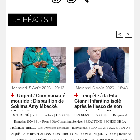
<
>
Recommandé Pour Vous
Mercredi 5 Août 2026 - 20:13
Mercredi 5 Août 2026 - 18:43
Urgent / Communauté
Tempête à la Fifa :
mouride : Disparition de
Gianni Infantino isolé
Sokhna Amy Mbacké,
après le fiasco de son
fille de Serigne
projet privé au Maroc
ACTUALITÉ
|
Le Billet du Jour
|
LES GENS... LES GENS... LES GENS...
|
Religion &
Mountakha Mbacké
Ramadan 2020
|
Boy Town
|
Géo Consulting Services
|
REACTIONS
|
ÉCHOS DE LA
PRÉSIDENTIELLE
|
Les Premières Tendances
|
International
|
PEOPLE & BUZZ
|
PHOTO
|
ENQUÊTES & REVELATIONS
|
CONTRIBUTIONS
|
COMMUNIQUE
|
VIDÉOS
|
Revue de