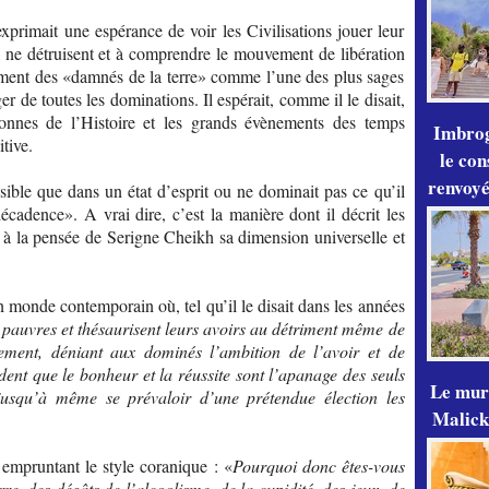
primait une espérance de voir les Civilisations jouer leur
es ne détruisent et à comprendre le mouvement de libération
ement des «damnés de la terre» comme l’une des plus sages
er de toutes les dominations. Il espérait, comme il le disait,
 donnes de l’Histoire et les grands évènements des temps
Imbrog
tive.
le con
renvoyé
ible que dans un état d’esprit ou ne dominait pas ce qu’il
écadence». A vrai dire, c’est la manière dont il décrit les
e à la pensée de Serigne Cheikh sa dimension universelle et
un monde contemporain où, tel qu’il le disait dans les années
es pauvres et thésaurisent leurs avoirs au détriment même de
hement, déniant aux dominés l’ambition de l’avoir et de
dent que le bonheur et la réussite sont l’apanage des seuls
Le mur
s jusqu’à même se prévaloir d’une prétendue élection les
Malick
 empruntant le style coranique : «
Pourquoi donc êtes-vous
e, des dégâts de l’alcoolisme, de la cupidité, des jeux, de