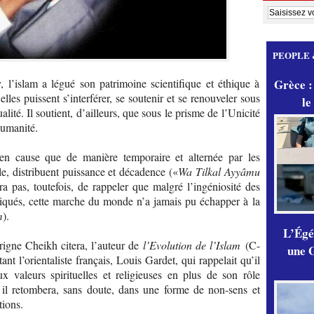
PEOPLE 
Grèce :
’islam a légué son patrimoine scientifique et éthique à
’elles puissent s’interférer, se soutenir et se renouveler sous
le
ité. Il soutient, d’ailleurs, que sous le prisme de l’Unicité
Humanité.
 en cause que de manière temporaire et alternée par les
ôle, distribuent puissance et décadence («
Wa Tilkal Ayyâmu
a pas, toutefois, de rappeler que malgré l’ingéniosité des
tiqués, cette marche du monde n’a jamais pu échapper à la
m
).
L’Égér
rigne Cheikh citera, l’auteur de
l’Evolution de l’Islam
(C-
une G
l’orientaliste français, Louis Gardet, qui rappelait qu’il
x valeurs spirituelles et religieuses en plus de son rôle
es il retombera, sans doute, dans une forme de non-sens et
tions.