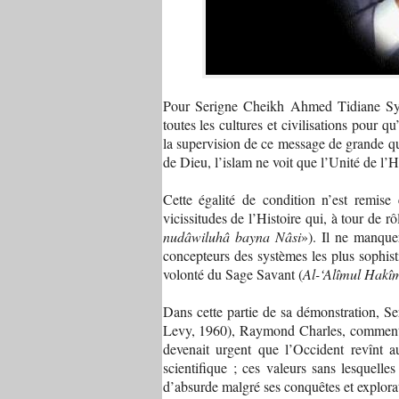
Pour Serigne Cheikh Ahmed Tidiane Sy, l
tou
tes les cultures et civilisations pour qu
la supervision de ce message de grande qual
de Dieu, l’islam ne voit que l’Unité de l’
Cette égalité de condition n’est remise
vicissitudes de l’Histoire qui, à tour de r
nudâwiluhâ bayna Nâsi
»). Il ne manquer
concepteurs des systèmes les plus sophis
volonté du Sage Savant (
Al-‘Alîmul Hakî
Dans cette partie de sa démonstration, Se
Levy, 1960), Raymond Charles, commentant 
devenait urgent que l’Occident revînt au
scientifique ; ces valeurs sans lesquell
d’absurde malgré ses conquêtes et explora