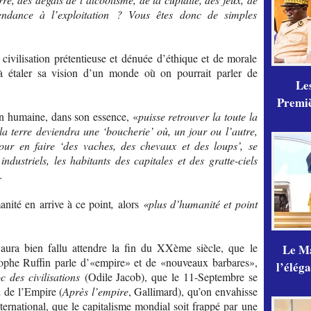
 tendance à l’exploitation ? Vous êtes donc de simples
 civilisation prétentieuse et dénuée d’éthique et de morale
 à étaler sa vision d’un monde où on pourrait parler de
Les
Premiè
tion humaine, dans son essence, «
puisse retrouver la toute la
 la terre deviendra une ‘boucherie’ où, un jour ou l’autre,
our en faire ‘des vaches, des chevaux et des loups’, se
ndustriels, les habitants des capitales et des gratte-ciels
.
nité en arrive à ce point
,
alors
«plus d’humanité et point
l aura bien fallu attendre la fin du XXème siècle, que le
Le Ma
ophe Ruffin parle d’«empire» et de «nouveaux barbares»,
l’élég
 des civilisations
(Odile Jacob), que le 11-Septembre se
 de l’Empire (
Après l’empire
, Gallimard), qu’on envahisse
ternational, que le capitalisme mondial soit frappé par une