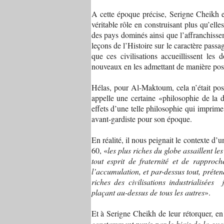
A cette époque précise, Serigne Cheikh ex
véritable rôle en construisant plus qu’ell
des pays dominés ainsi que l’affranchiss
leçons de l’Histoire sur le caractère passag
que ces civilisations accueillissent les
nouveaux en les admettant de manière posi
Hélas, pour Al-Maktoum, cela n’était poss
appelle une certaine «philosophie de la d
effets d’une telle philosophie qui imprim
avant-gardiste pour son époque.
En réalité, il nous peignait le contexte d’
60, «
les plus riches du globe assaillent l
tout esprit de fraternité et de rapproc
l’accumulation, et par-dessus tout, préten
riches des civilisations industrialisée
plaçant au-dessus de tous les autres
».
Et à Serigne Cheikh de leur rétorquer, en
constamment punis par le biais de la guerr