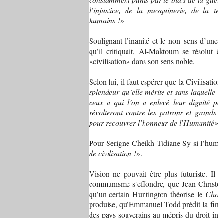
l’injustice, de la mesquinerie, de la
humains !
»
Soulignant l’inanité et le non–sens d’une
qu’il critiquait, Al-Maktoum se résolut
«civilisation» dans son sens noble.
Selon lui, il faut espérer que la Civilisa
splendeur qu’elle mérite et sans laquelle
ceux à qui l’on a enlevé leur dignité p
révolteront contre les patrons et grands i
pour recouvrer l’honneur de l’Humanité»
Pour Serigne Cheikh Tidiane Sy si l’huma
de civilisation !
».
Vision ne pouvait être plus futuriste. I
communisme s’effondre, que Jean-Christ
qu’un certain Huntington théorise le
Choc
produise, qu’Emmanuel Todd prédit la fin
des pays souverains au mépris du droit in