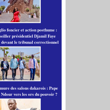
lio foncier et action posthume :
seiller présidentiel Djamil Faye
 devant le tribunal correctionnel
mure des salons dakarois : Pape
 Ndour vers les ors du pouvoir ?