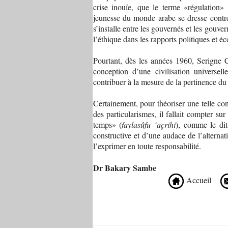
crise inouïe, que le terme «régulation» 
jeunesse du monde arabe se dresse contre 
s’installe entre les gouvernés et les gouve
l’éthique dans les rapports politiques et 
Pourtant, dès les années 1960, Serigne C
conception d’une civilisation universel
contribuer à la mesure de la pertinence
Certainement, pour théoriser une telle co
des particularismes, il fallait compter s
temps» (
faylasûfu ‘açrihi
), comme le dit
constructive et d’une audace de l’alternat
l’exprimer en toute responsabilité.
Dr Bakary Sambe
Accueil
Recommandé Pour Vous