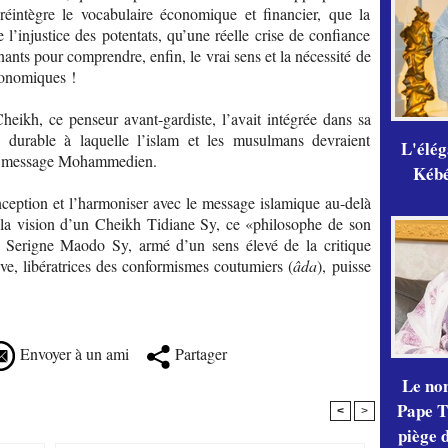
réintègre le vocabulaire économique et financier, que la
l’injustice des potentats, qu’une réelle crise de confiance
rnants pour comprendre, enfin, le vrai sens et la nécessité de
économiques !
heikh, ce penseur avant-gardiste, l’avait intégrée dans sa
le durable à laquelle l’islam et les musulmans devraient
L'élé
 du message Mohammedien.
Kébé,
nception et l’harmoniser avec le message islamique au-delà
ur la vision d’un Cheikh Tidiane Sy, ce «philosophe de son
 Serigne Maodo Sy, armé d’un sens élevé de la critique
ive, libératrices des conformismes coutumiers (
âda
), puisse
Envoyer à un ami
Partager
Le no
Pape Th
<
>
piège 