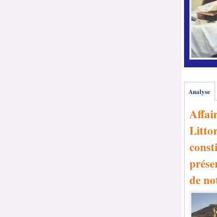
Analyse
Affai
Littor
consti
prése
de no