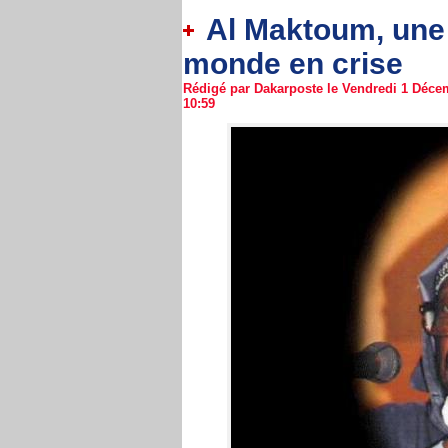
Al Maktoum, une 
monde en crise
Rédigé par Dakarposte le Vendredi 1 Décem
10:59