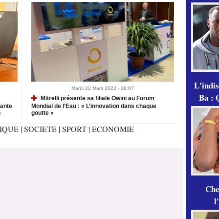
L'indi
Mardi 22 Mars 2022 - 18:07
Ba : 
Mitrelli présente sa filiale Owini au Forum
sante
Mondial de l’Eau : « L’innovation dans chaque
n
goutte »
TIQUE
|
SOCIETE
|
SPORT
|
ECONOMIE
Che
l