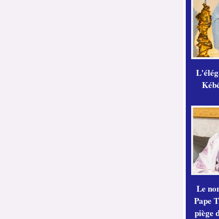
L'élé
Kébé,
Le no
Pape Th
piège 