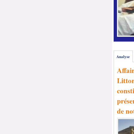
Analyse
Affai
Littor
consti
prése
de no