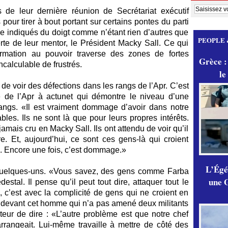
 de leur dernière réunion de Secrétariat exécutif
pour tirer à bout portant sur certains pontes du parti
e indiqués du doigt comme n’étant rien d’autres que
PEOPLE 
erte de leur mentor, le Président Macky Sall. Ce qui
rmation au pouvoir traverse des zones de fortes
Grèce :
calculable de frustrés.
le
s de voir des défections dans les rangs de l’Apr. C’est
 de l’Apr à actunet qui démontre le niveau d’une
ngs. «Il est vraiment dommage d’avoir dans notre
les. Ils ne sont là que pour leurs propres intérêts.
jamais cru en Macky Sall. Ils ont attendu de voir qu’il
re. Et, aujourd’hui, ce sont ces gens-là qui croient
ps. Encore une fois, c’est dommage.»
L’Égér
quelques-uns. «Vous savez, des gens comme Farba
une G
tal. Il pense qu’il peut tout dire, attaquer tout le
’est avec la complicité de gens qui ne croient en
er devant cet homme qui n’a pas amené deux militants
uteur de dire : «L’autre problème est que notre chef
’arrangeait. Lui-même travaille à mettre de côté des