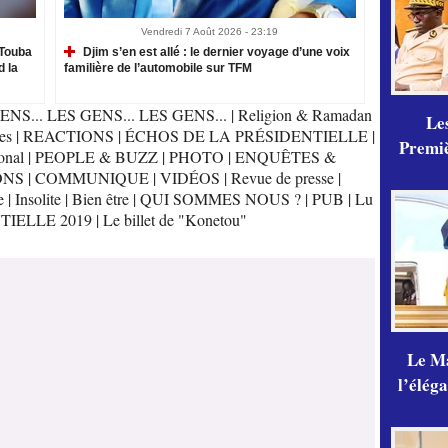
Vendredi 7 Août 2026 - 23:19
Touba
Djim s’en est allé : le dernier voyage d’une voix
d la
familière de l’automobile sur TFM
ENS... LES GENS... LES GENS...
|
Religion & Ramadan
Les
es
|
REACTIONS
|
ÉCHOS DE LA PRÉSIDENTIELLE
|
Premiè
onal
|
PEOPLE & BUZZ
|
PHOTO
|
ENQUÊTES &
ONS
|
COMMUNIQUE
|
VIDÉOS
|
Revue de presse
|
e
|
Insolite
|
Bien être
|
QUI SOMMES NOUS ?
|
PUB
|
Lu
TIELLE 2019
|
Le billet de "Konetou"
Le Ma
l’élég