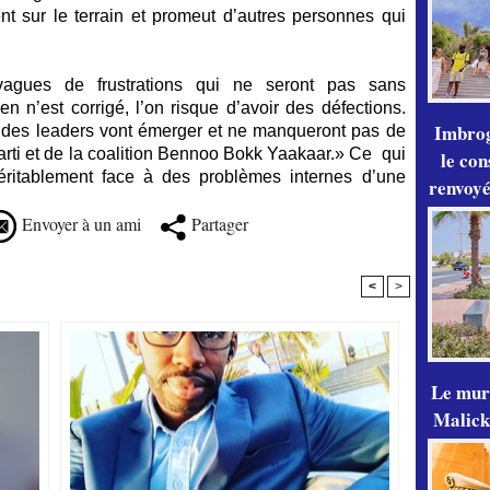
t sur le terrain et promeut d’autres personnes qui
vagues de frustrations qui ne seront pas sans
n n’est corrigé, l’on risque d’avoir des défections.
Imbrog
9, des leaders vont émerger et ne manqueront pas de
arti et de la coalition Bennoo Bokk Yaakaar.» Ce qui
le con
t véritablement face à des problèmes internes d’une
renvoyé
Envoyer à un ami
Partager
<
>
Le mur
Malick