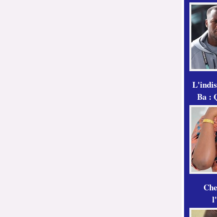
L'indi
Ba : 
Che
l