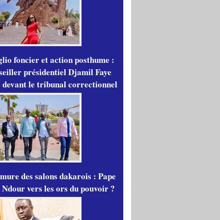
lio foncier et action posthume :
seiller présidentiel Djamil Faye
 devant le tribunal correctionnel
mure des salons dakarois : Pape
 Ndour vers les ors du pouvoir ?