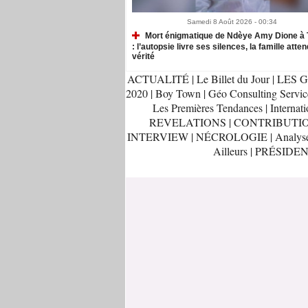
Samedi 8 Août 2026 - 00:34
Mort énigmatique de Ndèye Amy Dione à 
: l’autopsie livre ses silences, la famille atten
vérité
ACTUALITÉ
|
Le Billet du Jour
|
LES G
2020
|
Boy Town
|
Géo Consulting Servic
Les Premières Tendances
|
Internati
REVELATIONS
|
CONTRIBUTI
INTERVIEW
|
NÉCROLOGIE
|
Analys
Ailleurs
|
PRÉSIDEN