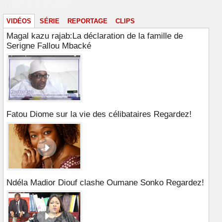
Vidéos & images
VIDÉOS
SÉRIE
REPORTAGE
CLIPS
Magal kazu rajab:La déclaration de la famille de
Serigne Fallou Mbacké
Fatou Diome sur la vie des célibataires Regardez!
Ndéla Madior Diouf clashe Oumane Sonko Regardez!