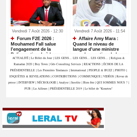
Vendredi 7 Août 2026 - 12:30
Vendredi 7 Août 2026 - 11:54
Forum F2E 2026 :
Affaire Amy Mara :
Mouhamed Fall salue
Quand le niveau de
l'engagement de la
langue d'une ministre
Police nationale à la
pose la question de la
ACTUALITÉ
|
Le Billet du Jour
|
LES GENS... LES GENS... LES GENS...
|
Religion &
veille d'un rendez-vous
compétence et de la
Ramadan 2020
|
Boy Town
|
Géo Consulting Services
|
REACTIONS
|
ÉCHOS DE LA
économique majeur
crédibilité de l'État
PRÉSIDENTIELLE
|
Les Premières Tendances
|
International
|
PEOPLE & BUZZ
|
PHOTO
|
ENQUÊTES & REVELATIONS
|
CONTRIBUTIONS
|
COMMUNIQUE
|
VIDÉOS
|
Revue de
presse
|
INTERVIEW
|
NÉCROLOGIE
|
Analyse
|
Insolite
|
Bien être
|
QUI SOMMES NOUS ?
|
PUB
|
Lu Ailleurs
|
PRÉSIDENTIELLE 2019
|
Le billet de "Konetou"