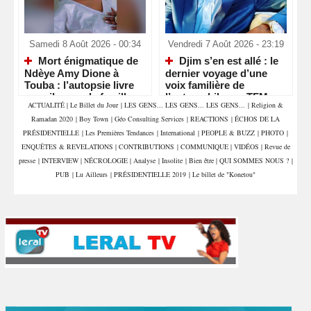
Samedi 8 Août 2026 - 00:34
Vendredi 7 Août 2026 - 23:19
Mort énigmatique de
Djim s’en est allé : le
Ndèye Amy Dione à
dernier voyage d’une
Touba : l’autopsie livre
voix familière de
ses silences, la famille
l’automobile sur TFM
ACTUALITÉ
|
Le Billet du Jour
|
LES GENS... LES GENS... LES GENS...
|
Religion &
attend la vérité
Ramadan 2020
|
Boy Town
|
Géo Consulting Services
|
REACTIONS
|
ÉCHOS DE LA
PRÉSIDENTIELLE
|
Les Premières Tendances
|
International
|
PEOPLE & BUZZ
|
PHOTO
|
ENQUÊTES & REVELATIONS
|
CONTRIBUTIONS
|
COMMUNIQUE
|
VIDÉOS
|
Revue de
presse
|
INTERVIEW
|
NÉCROLOGIE
|
Analyse
|
Insolite
|
Bien être
|
QUI SOMMES NOUS ?
|
PUB
|
Lu Ailleurs
|
PRÉSIDENTIELLE 2019
|
Le billet de "Konetou"