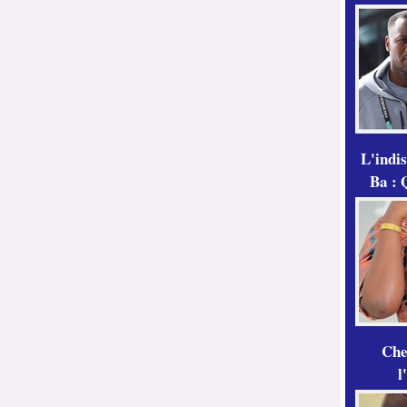
L'indi
Ba : 
Che
l