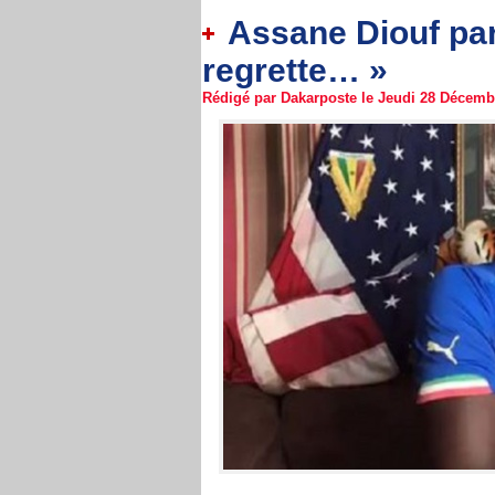
Assane Diouf parl
regrette… »
Rédigé par Dakarposte le Jeudi 28 Décembr