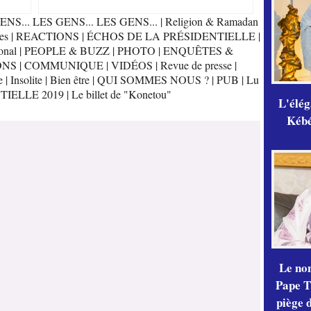
ENS... LES GENS... LES GENS...
|
Religion & Ramadan
es
|
REACTIONS
|
ÉCHOS DE LA PRÉSIDENTIELLE
|
onal
|
PEOPLE & BUZZ
|
PHOTO
|
ENQUÊTES &
ONS
|
COMMUNIQUE
|
VIDÉOS
|
Revue de presse
|
e
|
Insolite
|
Bien être
|
QUI SOMMES NOUS ?
|
PUB
|
Lu
TIELLE 2019
|
Le billet de "Konetou"
L'élé
Kébé,
Le no
Pape Th
piège 