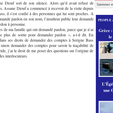
 Diouf sort de son silence. Alors qu’il avait refusé de
ats, Assane Diouf a commencé à recevoir de la visite depuis
ss, il s’est confié à des personnes qui lui sont proches. A
demandé pardon en son nom, l’insulteur public leur demande
PEOPLE 
ardon à personne.
res de ma famille qui ont demandé pardon, parce que je n’ai
Grèce :
e plus de sortie pour demander pardon », a-t-il dit. En
le
 dans ses droits de demander des comptes à Serigne Bass
 sinon demander des comptes pour savoir la traçabilité de
ide, j’ai le droit de me poser des questions sur l’origine de
es interlocuteurs.
L’Égér
une G