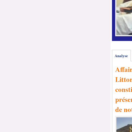
Analyse
Affai
Littor
consti
prése
de no