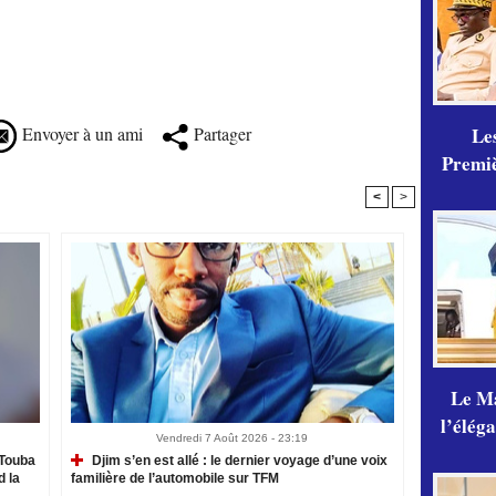
Envoyer à un ami
Partager
Les
Premiè
<
>
Le Ma
l’élég
Vendredi 7 Août 2026 - 23:19
Touba
Djim s’en est allé : le dernier voyage d’une voix
d la
familière de l’automobile sur TFM