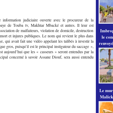
e information judiciaire ouverte avec le procureur de la
ye de Touba tv, Makhtar Mbacké et autres. Il leur est
Imbrog
ssociation de malfaiteurs, violation de domicile, destruction
mort et injures publiques. Le nom qui revient le plus dans
le con
 qui avait fait une vidéo appelant les talibés à investir la
renvoyé
e gros, puisqu’il est le principal instigateur du saccage »,
st aujourd’hui que les « casseurs » seront entendus par la
ncipal concerné à savoir Assane Diouf, sera aussi entendu
Le mur
Malick