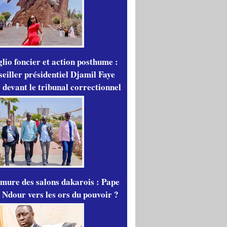
lio foncier et action posthume :
seiller présidentiel Djamil Faye
 devant le tribunal correctionnel
mure des salons dakarois : Pape
 Ndour vers les ors du pouvoir ?