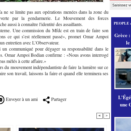
fa ne se limite pas aux opérations menées dans la zone du
verte par la gendarmerie. Le Mouvement des forces
PEOPLE 
aussi à connaître l'identité des assaillants.
erne. Une commission du Mfdc est en train de faire son
Grèce :
urons ce qui s’est réellement passé», promet Omar Ampoi
le
 un entretien avec L’Observateur.
ti un communiqué pour dégager sa responsabilité dans le
nes. Omar Ampoi Bodian confirme : «Nous avons interrogé
as mêlés à cette affaire.»
rs du mouvement indépendantiste de faire la lumière sur ce
re son travail, laissons la faire et quand elle terminera ses
L’Égér
Envoyer à un ami
Partager
une G
<
>