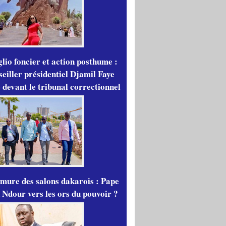
lio foncier et action posthume :
seiller présidentiel Djamil Faye
 devant le tribunal correctionnel
mure des salons dakarois : Pape
 Ndour vers les ors du pouvoir ?