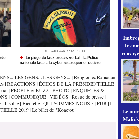
Imbrog
le con
renvoyé
Samedi 8 Août 2026 - 14:38
arde
Le piège du faux procès-verbal : la Police
nationale face à la cyber-escroquerie routière
ENS... LES GENS... LES GENS...
|
Religion & Ramadan
es
|
REACTIONS
|
ÉCHOS DE LA PRÉSIDENTIELLE
|
onal
|
PEOPLE & BUZZ
|
PHOTO
|
ENQUÊTES &
ONS
|
COMMUNIQUE
|
VIDÉOS
|
Revue de presse
|
e
|
Insolite
|
Bien être
|
QUI SOMMES NOUS ?
|
PUB
|
Lu
TIELLE 2019
|
Le billet de "Konetou"
Le mur
Malick