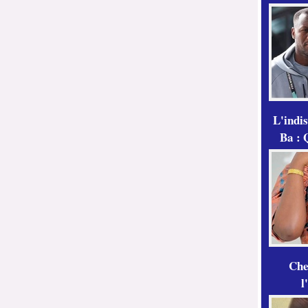
L'indi
Ba : 
Che
l