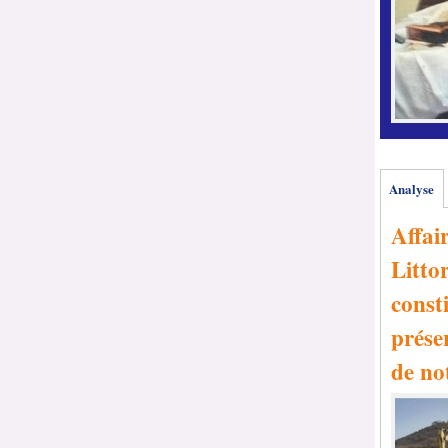
Analyse
Affai
Littor
consti
prése
de no