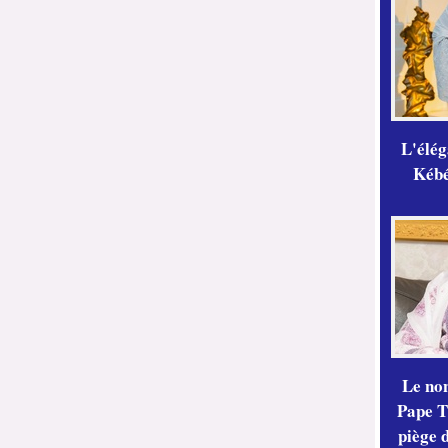
L'élé
Kébé,
Le no
Pape Th
piège 