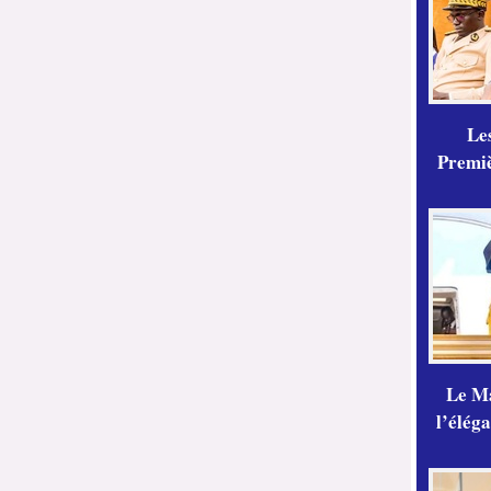
Les
Premiè
Le Ma
l’élég