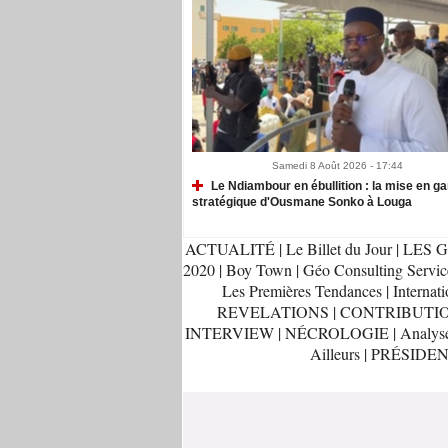
Samedi 8 Août 2026 - 17:44
Le Ndiambour en ébullition : la mise en g
stratégique d'Ousmane Sonko à Louga
ACTUALITÉ
|
Le Billet du Jour
|
LES G
2020
|
Boy Town
|
Géo Consulting Servic
Les Premières Tendances
|
Internati
REVELATIONS
|
CONTRIBUTI
INTERVIEW
|
NÉCROLOGIE
|
Analys
Ailleurs
|
PRÉSIDEN