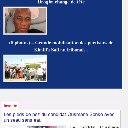
Drogba change de tête
(8 photos) – Grande mobilisation des partisans de
Khalifa Sall au tribunal…
Insolite
Les pieds de nez du candidat Ousmane Sonko avec
un seau sans eau
Le candidat Ousmane