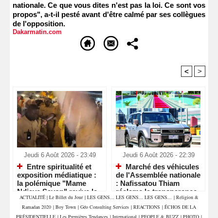
nationale. Ce que vous dites n'est pas la loi. Ce sont vos
propos", a-t-il pesté avant d'être calmé par ses collègues
de l'opposition.
Dakarmatin.com
<
>
Recommandé Pour Vous
Jeudi 6 Août 2026 - 23:49
Jeudi 6 Août 2026 - 22:39
Entre spiritualité et
Marché des véhicules
exposition médiatique :
de l'Assemblée nationale
la polémique "Mame
: Nafissatou Thiam
Ndiaye Savon" ravive le
réclame la transparence
ACTUALITÉ
|
Le Billet du Jour
|
LES GENS... LES GENS... LES GENS...
|
Religion &
débat sur le respect des
et interpelle les députés
Ramadan 2020
|
Boy Town
|
Géo Consulting Services
|
REACTIONS
|
ÉCHOS DE LA
lieux saints
PRÉSIDENTIELLE
|
Les Premières Tendances
|
International
|
PEOPLE & BUZZ
|
PHOTO
|