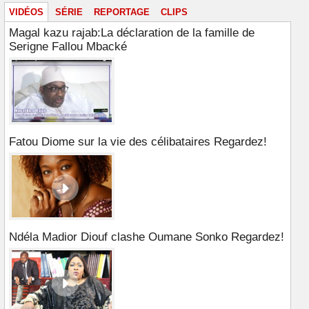
VIDÉOS
SÉRIE
REPORTAGE
CLIPS
Magal kazu rajab:La déclaration de la famille de
Serigne Fallou Mbacké
Fatou Diome sur la vie des célibataires Regardez!
Ndéla Madior Diouf clashe Oumane Sonko Regardez!