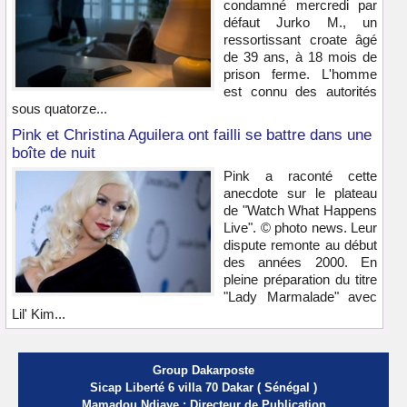
condamné mercredi par
défaut Jurko M., un
ressortissant croate âgé
de 39 ans, à 18 mois de
prison ferme. L'homme
est connu des autorités
sous quatorze...
Pink et Christina Aguilera ont failli se battre dans une
boîte de nuit
Pink a raconté cette
anecdote sur le plateau
de "Watch What Happens
Live". © photo news. Leur
dispute remonte au début
des années 2000. En
pleine préparation du titre
"Lady Marmalade" avec
Lil' Kim...
Group Dakarposte
Sicap Liberté 6 villa 70 Dakar ( Sénégal )
Mamadou Ndiaye : Directeur de Publication