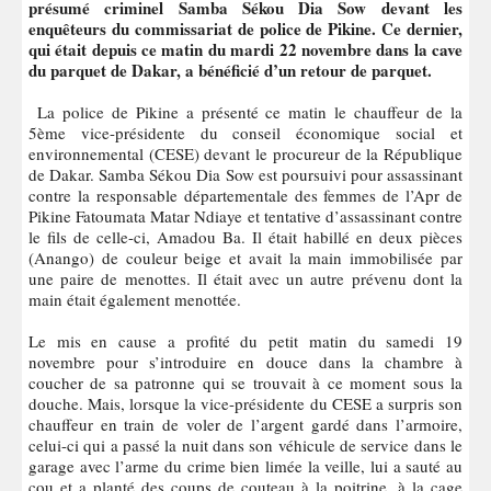
présumé criminel Samba Sékou Dia Sow devant les
enquêteurs du commissariat de police de Pikine. Ce dernier,
qui était depuis ce matin du mardi 22 novembre dans la cave
du parquet de Dakar, a bénéficié d’un retour de parquet.
La police de Pikine a présenté ce matin le chauffeur de la
5ème vice-présidente du conseil économique social et
environnemental (CESE) devant le procureur de la République
de Dakar. Samba Sékou Dia Sow est poursuivi pour assassinant
contre la responsable départementale des femmes de l’Apr de
Pikine Fatoumata Matar Ndiaye et tentative d’assassinant contre
le fils de celle-ci, Amadou Ba. Il était habillé en deux pièces
(Anango) de couleur beige et avait la main immobilisée par
une paire de menottes. Il était avec un autre prévenu dont la
main était également menottée.
Le mis en cause a profité du petit matin du samedi 19
novembre pour s’introduire en douce dans la chambre à
coucher de sa patronne qui se trouvait à ce moment sous la
douche. Mais, lorsque la vice-présidente du CESE a surpris son
chauffeur en train de voler de l’argent gardé dans l’armoire,
celui-ci qui a passé la nuit dans son véhicule de service dans le
garage avec l’arme du crime bien limée la veille, lui a sauté au
cou et a planté des coups de couteau à la poitrine, à la cage