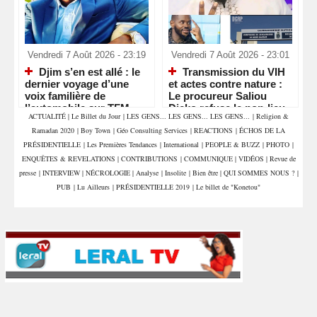
Vendredi 7 Août 2026 - 23:19
Vendredi 7 Août 2026 - 23:01
Djim s’en est allé : le
Transmission du VIH
dernier voyage d’une
et actes contre nature :
voix familière de
Le procureur Saliou
l’automobile sur TFM
Dicko refuse le non-lieu
ACTUALITÉ
|
Le Billet du Jour
|
LES GENS... LES GENS... LES GENS...
|
Religion &
partiel
Ramadan 2020
|
Boy Town
|
Géo Consulting Services
|
REACTIONS
|
ÉCHOS DE LA
PRÉSIDENTIELLE
|
Les Premières Tendances
|
International
|
PEOPLE & BUZZ
|
PHOTO
|
ENQUÊTES & REVELATIONS
|
CONTRIBUTIONS
|
COMMUNIQUE
|
VIDÉOS
|
Revue de
presse
|
INTERVIEW
|
NÉCROLOGIE
|
Analyse
|
Insolite
|
Bien être
|
QUI SOMMES NOUS ?
|
PUB
|
Lu Ailleurs
|
PRÉSIDENTIELLE 2019
|
Le billet de "Konetou"